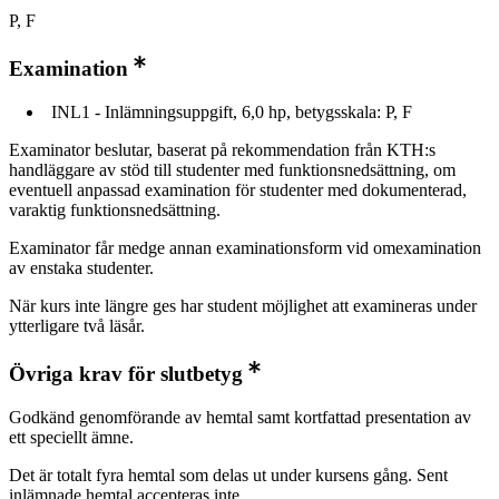
P, F
Examination
INL1 - Inlämningsuppgift, 6,0 hp, betygsskala: P, F
Examinator beslutar, baserat på rekommendation från KTH:s
handläggare av stöd till studenter med funktionsnedsättning, om
eventuell anpassad examination för studenter med dokumenterad,
varaktig funktionsnedsättning.
Examinator får medge annan examinationsform vid omexamination
av enstaka studenter.
När kurs inte längre ges har student möjlighet att examineras under
ytterligare två läsår.
Övriga krav för slutbetyg
Godkänd genomförande av hemtal samt kortfattad presentation av
ett speciellt ämne.
Det är totalt fyra hemtal som delas ut under kursens gång. Sent
inlämnade hemtal accepteras inte.