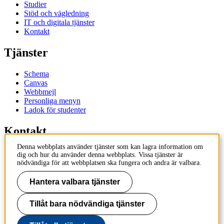
Studier
Stöd och vägledning
IT och digitala tjänster
Kontakt
Tjänster
Schema
Canvas
Webbmejl
Personliga menyn
Ladok för studenter
Kontakt
Denna webbplats använder tjänster som kan lagra information om
Kontakta utbildningsprogram
dig och hur du använder denna webbplats. Vissa tjänster är
Kontakta kurs
nödvändiga för att webbplatsen ska fungera och andra är valbara.
IT-support
KTH Entré
Hantera valbara tjänster
KTH Biblioteket
Tillåt bara nödvändiga tjänster
KTH
100 44 Stockholm
+46 8 790 60 00