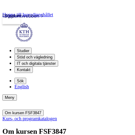
Hoppa till huvudinnehållet
Logga in
Studentwebben
Studier
Stöd och vägledning
IT och digitala tjänster
Kontakt
Sök
English
Meny
Om kursen FSF3847
Kurs- och programkatalogen
Om kursen FSF3847