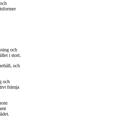
 och
etsformer
dning och
let i stort.
nehåll, och
g och
tivt främja
inom
amt
ådet.