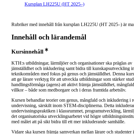
Kursplan LH225U (HT 2025–)
Rubriker med innehåll från kursplan LH225U (HT 2025–) är mar
Innehåll och lärandemål
Kursinnehåll
KTH:s utbildningar, lärmiljöer och organisationer ska präglas av
jämställdhet och inkludering samt bidra till kunskapsutveckling
teknikområden med fokus på genus och jämställdhet. Denna kurs s
att ge lärare verktyg för att utveckla utbildningar som stärker stud
handlingsförmåga (agens) att aktivt främja jämställdhet, mångfald
villkor – både som medborgare och i deras framtida arbetsliv.
Kursen behandlar teorier om genus, mångfald och inkludering i rel
undervisning, särskilt inom STEM-disciplinerna. Detta inkludera
undervisningspraktiken i klassrummet, programutveckling, lärmil
det organisatoriska utvecklingsarbetet vid högre utbildningsinstitu
med målet att på sikt bidra till ett mer inkluderande samhälle.
Vidare ska kursen främja samverkan mellan lärare och studenter