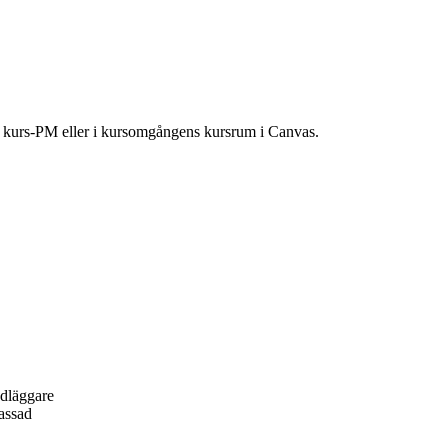
ns kurs-PM eller i kursomgångens kursrum i Canvas.
ndläggare
passad