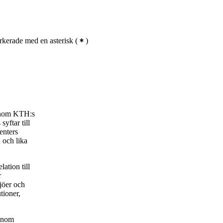
kerade med en asterisk
(
)
 inom KTH:s
yftar till
enters
 och lika
ation till
r
jöer och
tioner,
 inom