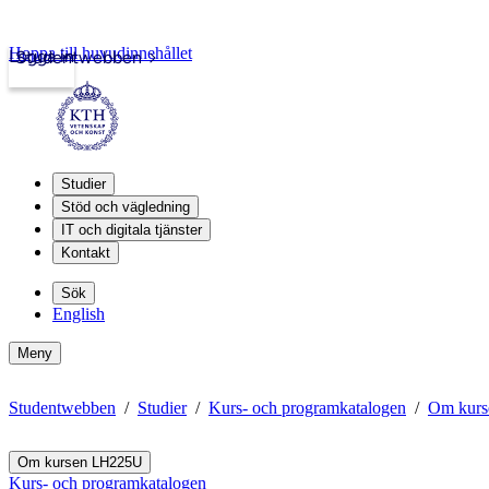
Hoppa till huvudinnehållet
Logga in
Studentwebben
Studier
Stöd och vägledning
IT och digitala tjänster
Kontakt
Sök
English
Meny
Studentwebben
Studier
Kurs- och programkatalogen
Om kur
Om kursen LH225U
Kurs- och programkatalogen