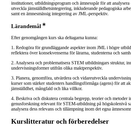
institutioner, utbildningsprogram och ämnesspår för att analysera
utveckla jämställdhetsintegrering, inkluderande pedagogiska arb
samt en ämnesmässig integrering av JML-perspektiv.
Lärandemål
Efter genomgången kurs ska deltagarna kunna:
1. Redogöra för grundläggande aspekter inom JML i högre utbil
reflektera över konsekvenserna för lärarna, studenterna och samhäl
2. Analysera och problematisera STEM utbildningars struktur, in
undervisningsformer utifrån olika maktperspektiv.
3. Planera, genomföra, utvärdera och vidareutveckla undervisnin
kurser som stärker studenters handlingsförmåga (agens) för att ak
jämställdhet, mångfald och lika villkor.
4. Beskriva och diskutera centrala begrepp, teorier och metoder 
genusforskning relevant för STEM-utbildning på högskolenivå s
analysera dess relevans och tillämpning inom det egna ämnesomr
Kurslitteratur och förberedelser