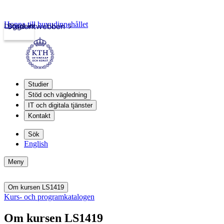
Hoppa till huvudinnehållet
Logga in
Studentwebben
Studier
Stöd och vägledning
IT och digitala tjänster
Kontakt
Sök
English
Meny
Om kursen LS1419
Kurs- och programkatalogen
Om kursen LS1419