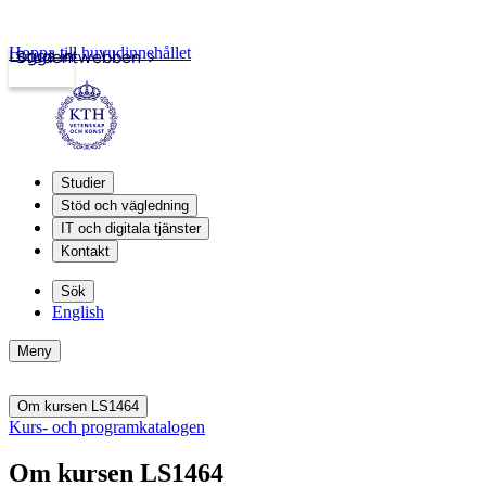
Hoppa till huvudinnehållet
Logga in
Studentwebben
Studier
Stöd och vägledning
IT och digitala tjänster
Kontakt
Sök
English
Meny
Om kursen LS1464
Kurs- och programkatalogen
Om kursen LS1464