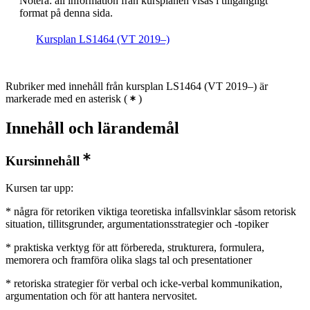
Notera: all information från kursplanen visas i tillgängligt
format på denna sida.
Kursplan LS1464 (VT 2019–)
Rubriker med innehåll från kursplan LS1464 (VT 2019–) är
markerade med en asterisk
(
)
Innehåll och lärandemål
Kursinnehåll
Kursen tar upp:
* några för retoriken viktiga teoretiska infallsvinklar såsom retorisk
situation, tillitsgrunder, argumentationsstrategier och -topiker
* praktiska verktyg för att förbereda, strukturera, formulera,
memorera och framföra olika slags tal och presentationer
* retoriska strategier för verbal och icke-verbal kommunikation,
argumentation och för att hantera nervositet.