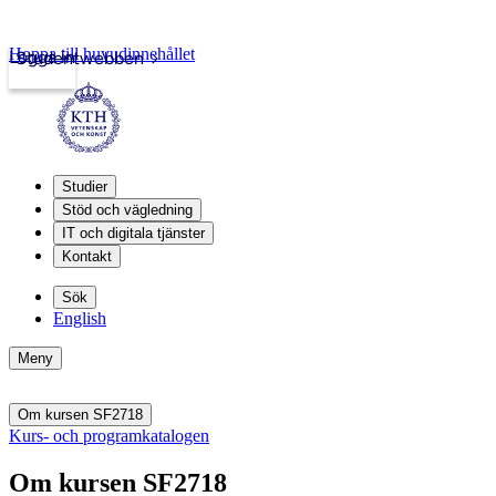
Hoppa till huvudinnehållet
Logga in
Studentwebben
Studier
Stöd och vägledning
IT och digitala tjänster
Kontakt
Sök
English
Meny
Om kursen SF2718
Kurs- och programkatalogen
Om kursen SF2718