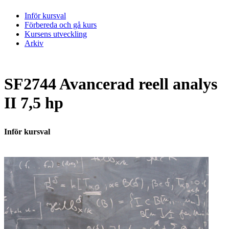
Inför kursval
Förbereda och gå kurs
Kursens utveckling
Arkiv
SF2744 Avancerad reell analys
II 7,5 hp
Inför kursval