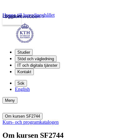
Hoppa till huvudinnehållet
Logga in
Studentwebben
Studier
Stöd och vägledning
IT och digitala tjänster
Kontakt
Sök
English
Meny
Om kursen SF2744
Kurs- och programkatalogen
Om kursen SF2744