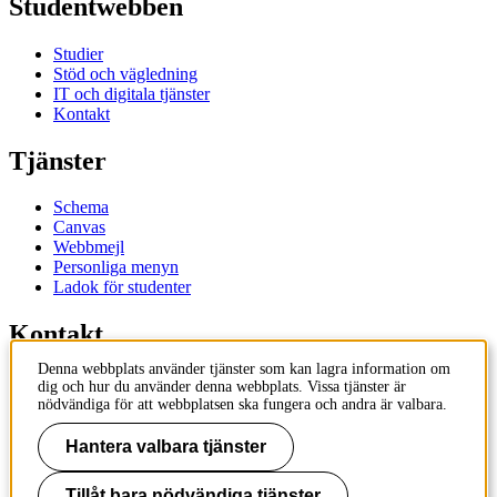
Studentwebben
Studier
Stöd och vägledning
IT och digitala tjänster
Kontakt
Tjänster
Schema
Canvas
Webbmejl
Personliga menyn
Ladok för studenter
Kontakt
Denna webbplats använder tjänster som kan lagra information om
Kontakta utbildningsprogram
dig och hur du använder denna webbplats. Vissa tjänster är
Kontakta kurs
nödvändiga för att webbplatsen ska fungera och andra är valbara.
IT-support
KTH Entré
Hantera valbara tjänster
KTH Biblioteket
Tillåt bara nödvändiga tjänster