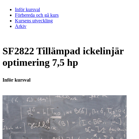
Inför kursval
Förbereda och gå kurs
Kursens utveckling
Arkiv
SF2822 Tillämpad ickelinjär
optimering 7,5 hp
Inför kursval