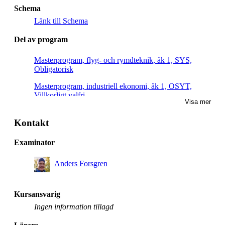
Schema
Länk till Schema
Del av program
Masterprogram, flyg- och rymdteknik, åk 1, SYS,
Obligatorisk
Masterprogram, industriell ekonomi, åk 1, OSYT,
Villkorligt valfri
Visa mer
Masterprogram, tillämpad matematik och
beräkningsmatematik, åk 2, OPST, Villkorligt valfri
Kontakt
Masterprogram, tillämpad matematik och
Examinator
beräkningsmatematik, åk 1, CSSE, Villkorligt valfri
Anders Forsgren
Masterprogram, tillämpad matematik och
beräkningsmatematik, åk 2, CSSE, Villkorligt valfri
Masterprogram, systemteknik och robotik, åk 1, LDCS,
Kursansvarig
Villkorligt valfri
Ingen information tillagd
Masterprogram, tillämpad matematik och