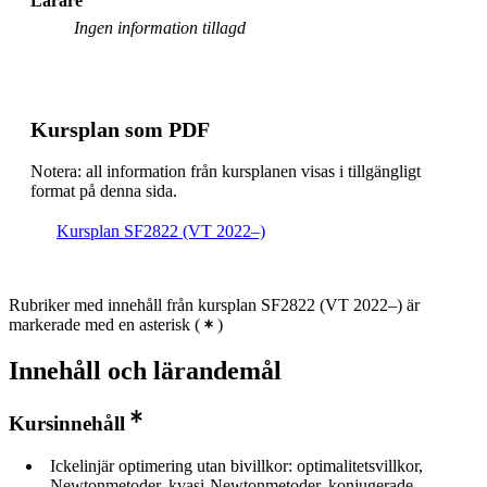
Lärare
beräkningsmatematik, åk 1, OPST, Villkorligt valfri
Ingen information tillagd
Masterprogram, systemteknik och robotik, åk 2, LDCS,
Villkorligt valfri
Masterprogram, tillämpad matematik och
beräkningsmatematik, åk 1, Valfri
Kursplan som PDF
Masterprogram, elkraftteknik, åk 1, Rekommenderad
Notera: all information från kursplanen visas i tillgängligt
Masterprogram, matematik, åk 1, Valfri
format på denna sida.
Masterprogram, flyg- och rymdteknik, åk 1, Valfri
Kursplan SF2822 (VT 2022–)
Masterprogram, elkraftteknik, åk 2, Rekommenderad
Masterprogram, information och nätverksteknologi, åk
Rubriker med innehåll från kursplan SF2822 (VT 2022–) är
1, Rekommenderad
markerade med en asterisk
(
)
Innehåll och lärandemål
Kursinnehåll
Ickelinjär optimering utan bivillkor: optimalitetsvillkor,
Newtonmetoder, kvasi-Newtonmetoder, konjugerade