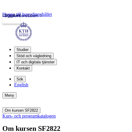
Hoppa till huvudinnehållet
Logga in
Studentwebben
Studier
Stöd och vägledning
IT och digitala tjänster
Kontakt
Sök
English
Meny
Om kursen SF2822
Kurs- och programkatalogen
Om kursen SF2822