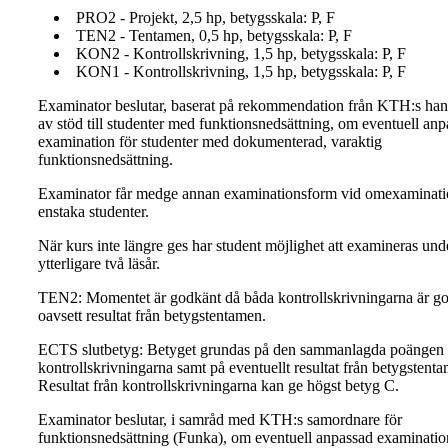
PRO2 - Projekt, 2,5 hp, betygsskala: P, F
TEN2 - Tentamen, 0,5 hp, betygsskala: P, F
KON2 - Kontrollskrivning, 1,5 hp, betygsskala: P, F
KON1 - Kontrollskrivning, 1,5 hp, betygsskala: P, F
Examinator beslutar, baserat på rekommendation från KTH:s ha
av stöd till studenter med funktionsnedsättning, om eventuell an
examination för studenter med dokumenterad, varaktig
funktionsnedsättning.
Examinator får medge annan examinationsform vid omexaminati
enstaka studenter.
När kurs inte längre ges har student möjlighet att examineras und
ytterligare två läsår.
TEN2: Momentet är godkänt då båda kontrollskrivningarna är g
oavsett resultat från betygstentamen.
ECTS slutbetyg: Betyget grundas på den sammanlagda poängen
kontrollskrivningarna samt på eventuellt resultat från betygstent
Resultat från kontrollskrivningarna kan ge högst betyg C.
Examinator beslutar, i samråd med KTH:s samordnare för
funktionsnedsättning (Funka), om eventuell anpassad examinatio