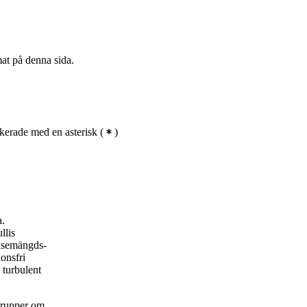
Civilingenjörsutbildning i
maskinteknik, åk 3, IPDE,
Villkorligt valfri
mat på denna sida.
Civilingenjörsutbildning i
maskinteknik, åk 3, SUE,
Rekommenderad
Civilingenjörsutbildning i design
och produktframtagning, åk 3,
kerade med en asterisk
(
)
IPUB, Villkorligt valfri
Civilingenjörsutbildning i
maskinteknik, åk 3, IPUB,
Villkorligt valfri
Civilingenjörsutbildning i
a.
maskinteknik, åk 3, TEMA,
llis
Rekommenderad
elsemängds-
Civilingenjörsutbildning i design
onsfri
och produktframtagning, åk 3,
 turbulent
AEE, Villkorligt valfri
Civilingenjörsutbildning i
 grupper om