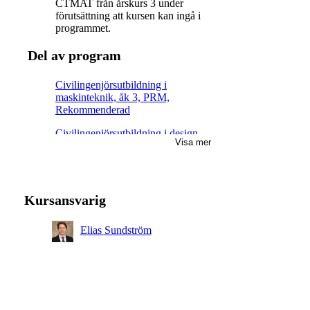
CTMAT från årskurs 3 under
förutsättning att kursen kan ingå i
programmet.
Del av program
Civilingenjörsutbildning i
maskinteknik, åk 3, PRM,
Rekommenderad
Civilingenjörsutbildning i design
Visa mer
och produktframtagning, åk 3,
INE, Villkorligt valfri
Civilingenjörsutbildning i design
och produktframtagning, åk 3,
Kursansvarig
TEMB, Villkorligt valfri
Civilingenjörsutbildning i design
Elias Sundström
och produktframtagning, åk 3,
IPDE, Villkorligt valfri
Civilingenjörsutbildning i design
och produktframtagning, åk 3,
TEMC, Villkorligt valfri