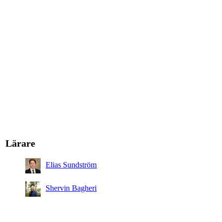
Lärare
Elias Sundström
Shervin Bagheri