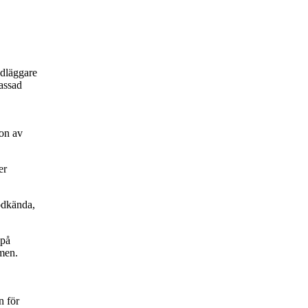
ndläggare
passad
on av
er
odkända,
 på
amen.
n för