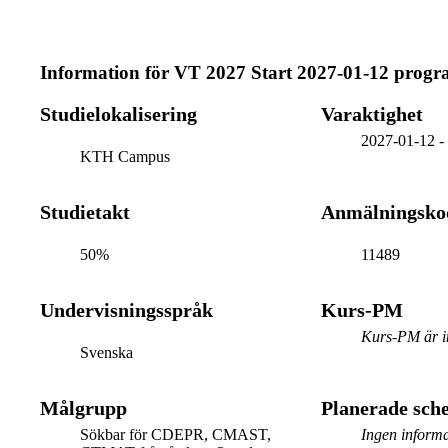
Information för
VT 2027 Start 2027-01-12 prog
Studielokalisering
Varaktighet
2027-01-12
KTH Campus
Studietakt
Anmälningsko
50%
11489
Undervisningsspråk
Kurs-PM
Kurs-PM är in
Svenska
Målgrupp
Planerade sc
Sökbar för CDEPR, CMAST,
Ingen informa