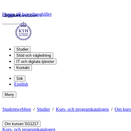
Hoppa till huvudinnehållet
Logga in
Studentwebben
Studier
Stöd och vägledning
IT och digitala tjänster
Kontakt
Sök
English
Meny
Studentwebben
Studier
Kurs- och programkatalogen
Om kurs
Om kursen SG1217
Kurs- och programkatalogen