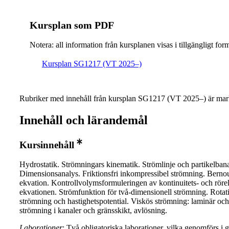
Kursplan som PDF
Notera: all information från kursplanen visas i tillgängligt for
Kursplan SG1217 (VT 2025–)
Rubriker med innehåll från kursplan SG1217 (VT 2025–) är mar
Innehåll och lärandemål
Kursinnehåll
Hydrostatik. Strömningars kinematik. Strömlinje och partikelban
Dimensionsanalys. Friktionsfri inkompressibel strömning. Bernou
ekvation. Kontrollvolymsformuleringen av kontinuitets- och rör
ekvationen. Strömfunktion för två-dimensionell strömning. Rotati
strömning och hastighetspotential. Viskös strömning: laminär och
strömning i kanaler och gränsskikt, avlösning.
Laborationer
: Två obligatoriska laborationer, vilka genomförs i