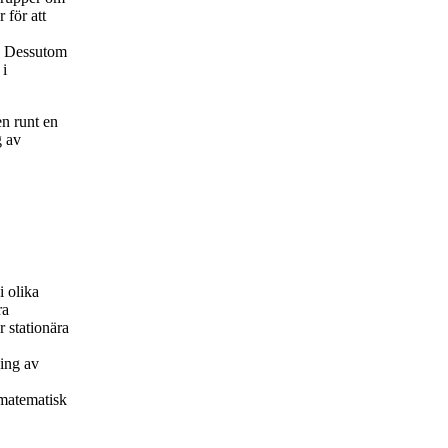
maskinteknik, åk 3, IPUC,
 för att
Rekommenderad
t. Dessutom
Civilingenjörsutbildning i
 i
maskinteknik, åk 3, AEE,
Rekommenderad
n runt en
Civilingenjörsutbildning i
g av
maskinteknik, åk 3, TEMB,
Villkorligt valfri
Civilingenjörsutbildning i
maskinteknik, åk 3, FOR,
Villkorligt valfri
Civilingenjörsutbildning i
i olika
maskinteknik, åk 3, MRS,
ra
Rekommenderad
 stationära
Civilingenjörsutbildning i
ning av
maskinteknik, åk 3, INE,
Villkorligt valfri
 matematisk
Civilingenjörsutbildning i
maskinteknik, åk 3, TEMC,