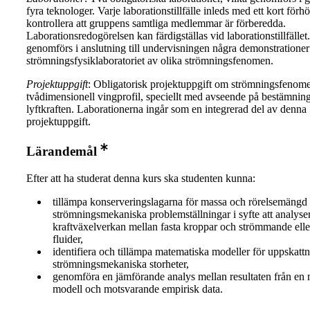
fyra teknologer. Varje laborationstillfälle inleds med ett kort förhör
kontrollera att gruppens samtliga medlemmar är förberedda.
Laborationsredogörelsen kan färdigställas vid laborationstillfälle
genomförs i anslutning till undervisningen några demonstrationer
strömningsfysiklaboratoriet av olika strömningsfenomen.
Projektuppgift
: Obligatorisk projektuppgift om strömningsfenome
tvådimensionell vingprofil, speciellt med avseende på bestämnin
lyftkraften. Laborationerna ingår som en integrerad del av denna
projektuppgift.
Lärandemål
Efter att ha studerat denna kurs ska studenten kunna:
tillämpa konserveringslagarna för massa och rörelsemängd 
strömningsmekaniska problemställningar i syfte att analyse
kraftväxelverkan mellan fasta kroppar och strömmande eller
fluider,
identifiera och tillämpa matematiska modeller för uppskatt
strömningsmekaniska storheter,
genomföra en jämförande analys mellan resultaten från en
modell och motsvarande empirisk data.