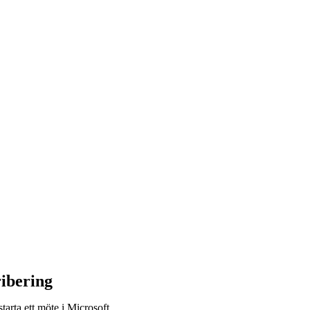
ribering
tarta ett möte i Microsoft