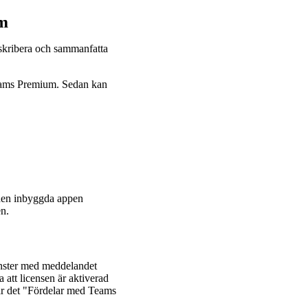
um
skribera och sammanfatta
 Teams Premium. Sedan kan
den inbyggda appen
en.
fönster med meddelandet
att licensen är aktiverad
Står det "Fördelar med Teams