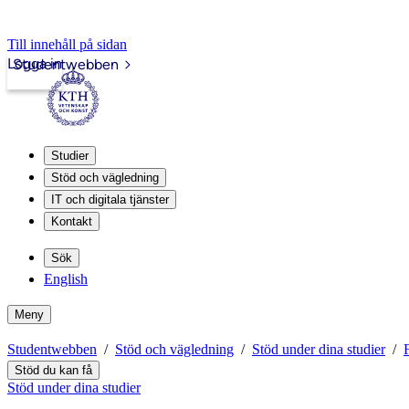
Till innehåll på sidan
Logga in
Studentwebben
Studier
Stöd och vägledning
IT och digitala tjänster
Kontakt
Sök
English
Meny
Studentwebben
Stöd och vägledning
Stöd under dina studier
Stöd du kan få
Stöd under dina studier