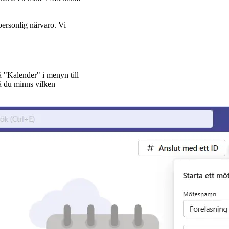
 personlig närvaro. Vi
å "Kalender" i menyn till
å du minns vilken