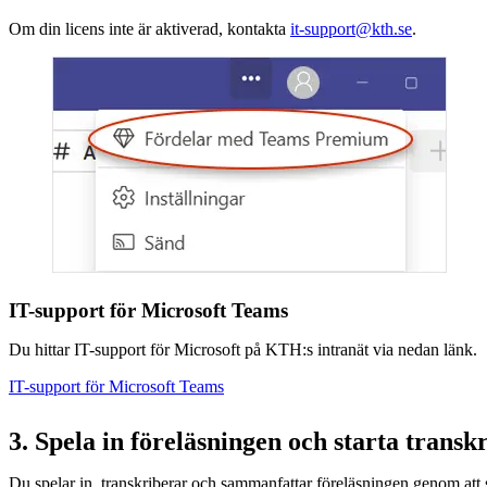
Om din licens inte är aktiverad, kontakta
it-support@kth.se
.
IT-support för Microsoft Teams
Du hittar IT-support för Microsoft på KTH:s intranät via nedan länk.
IT-support för Microsoft Teams
3. Spela in föreläsningen och starta transk
Du spelar in, transkriberar och sammanfattar föreläsningen genom att s