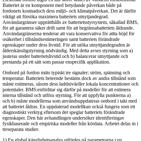
Batteriet är en komponent med betydande påverkan både på
fordonets kostnadoch dess miljö- och klimatpåverkan. Det är därför
viktigt att försöka maximera batteriets utnytjandegrad.
Användargränser upprätthålls av batterietsstyrsystem, såkallad BMS,
för att garantera säker drift samt för att begränsabatteriets åldrande.
Användargränserna tenderar att vara konservativa för attta höjd för
osäkerhet i tillståndsestimeringen samt batteriets förändrade
egenskaper under dess livstid. För att utöka utnyttjandegraden är
ålderskänsligstyrning nödvändig. Med detta avses styrning som a)
justeras under batterietslivstid och b) balancerar utnyttjande och
prestanda på ett sätt som passar enspecifik applikation.
Ombord på fordon mäts typiskt tre signaler; ström, spänning och
temperatur. Batteriets beteende bestäms dock av andra tillstånd som
måste estimeras, såsom dess laddnivåeller lokala koncentrationer och
potentialer. BMS:enförlitar sig därför på modeller för att estimera
interna tillstånd och utföra styrning. För att uppfylla punkterna a)
och b) måste modellerna som användsuppdateras ombord i takt med
att batteriet åldras. En uppdaterad modellkan också fungera som ett
diagnostiskt verktyg eftersom det speglar batteriets förändrade
egenskaper. Den här avhandlingen undersöker identifieringav
fysikbaserade och empiriska modeller från kördata. Arbetet delas in i
treseparata studier.
1) En global känslighetsanalys utfördes på parametrarna i en