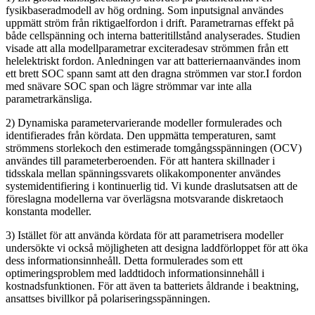
fysikbaseradmodell av hög ordning. Som inputsignal användes
uppmätt ström från riktigaelfordon i drift. Parametrarnas effekt på
både cellspänning och interna batteritillstånd analyserades. Studien
visade att alla modellparametrar exciteradesav strömmen från ett
helelektriskt fordon. Anledningen var att batteriernaanvändes inom
ett brett SOC spann samt att den dragna strömmen var stor.I fordon
med snävare SOC span och lägre strömmar var inte alla
parametrarkänsliga.
2) Dynamiska parametervarierande modeller formulerades och
identifierades från kördata. Den uppmätta temperaturen, samt
strömmens storlekoch den estimerade tomgångsspänningen (OCV)
användes till parameterberoenden. För att hantera skillnader i
tidsskala mellan spänningssvarets olikakomponenter användes
systemidentifiering i kontinuerlig tid. Vi kunde draslutsatsen att de
föreslagna modellerna var överlägsna motsvarande diskretaoch
konstanta modeller.
3) Istället för att använda kördata för att parametrisera modeller
undersökte vi också möjligheten att designa laddförloppet för att öka
dess informationsinnheåll. Detta formulerades som ett
optimeringsproblem med laddtidoch informationsinnehåll i
kostnadsfunktionen. För att även ta batteriets åldrande i beaktning,
ansattses bivillkor på polariseringsspänningen.