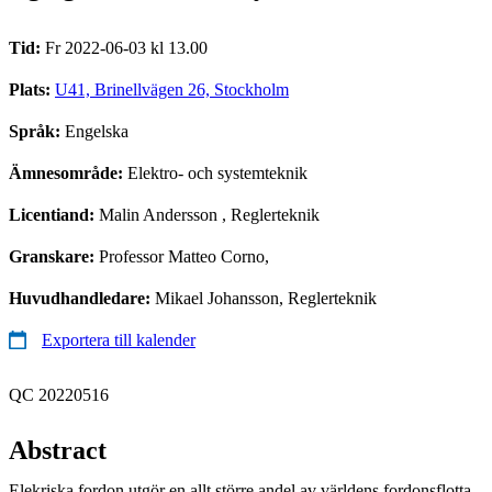
Tid:
Fr 2022-06-03 kl 13.00
Plats:
U41, Brinellvägen 26, Stockholm
Språk:
Engelska
Ämnesområde:
Elektro- och systemteknik
Licentiand:
Malin Andersson
, Reglerteknik
Granskare:
Professor Matteo Corno,
Huvudhandledare:
Mikael Johansson, Reglerteknik
Exportera till kalender
QC 20220516
Abstract
Elekriska fordon utgör en allt större andel av världens fordonsflotta.