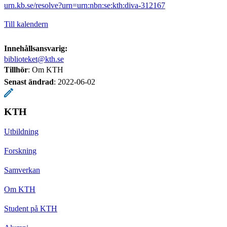
urn.kb.se/resolve?urn=urn:nbn:se:kth:diva-312167
Till kalendern
Innehållsansvarig:
biblioteket@kth.se
Tillhör
: Om KTH
Senast ändrad
:
2022-06-02
KTH
Utbildning
Forskning
Samverkan
Om KTH
Student på KTH