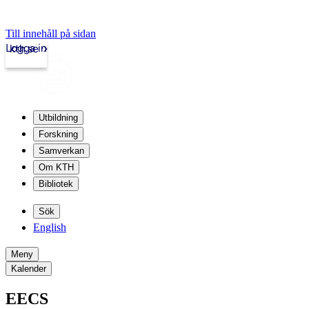
Till innehåll på sidan
Logga in
kth.se
Utbildning
Forskning
Samverkan
Om KTH
Bibliotek
Sök
English
Meny
Kalender
EECS