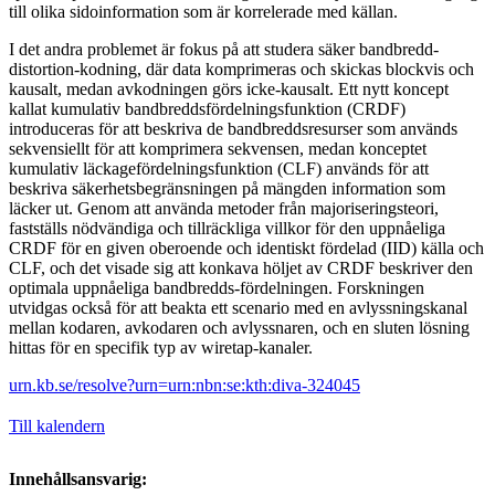
till olika sidoinformation som är korrelerade med källan.
I det andra problemet är fokus på att studera säker bandbredd-
distortion-kodning, där data komprimeras och skickas blockvis och
kausalt, medan avkodningen görs icke-kausalt. Ett nytt koncept
kallat kumulativ bandbreddsfördelningsfunktion (CRDF)
introduceras för att beskriva de bandbreddsresurser som används
sekvensiellt för att komprimera sekvensen, medan konceptet
kumulativ läckagefördelningsfunktion (CLF) används för att
beskriva säkerhetsbegränsningen på mängden information som
läcker ut. Genom att använda metoder från majoriseringsteori,
fastställs nödvändiga och tillräckliga villkor för den uppnåeliga
CRDF för en given oberoende och identiskt fördelad (IID) källa och
CLF, och det visade sig att konkava höljet av CRDF beskriver den
optimala uppnåeliga bandbredds-fördelningen. Forskningen
utvidgas också för att beakta ett scenario med en avlyssningskanal
mellan kodaren, avkodaren och avlyssnaren, och en sluten lösning
hittas för en specifik typ av wiretap-kanaler.
urn.kb.se/resolve?urn=urn:nbn:se:kth:diva-324045
Till kalendern
Innehållsansvarig: