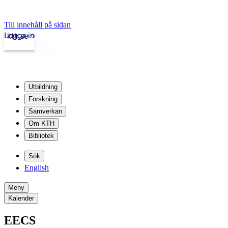
Till innehåll på sidan
Logga in
kth.se
Utbildning
Forskning
Samverkan
Om KTH
Bibliotek
Sök
English
Meny
Kalender
EECS