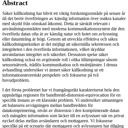
Abstract
Säker källkodning har blivit ett viktig forskningsområde på senare år
då det berör överföringen av känslig information över osäkra kanaler
med skydd från oönskad åtkomst. Detta är särskilt relevant i
användningsområden med moderna kommunikationssystem där den
överförda datan ofta är av känslig natur och hotet om avlyssning
eller dataintrång är högt. Genom att utveckla effektiva och säkra
källkodningstekniker är det möjligt att säkerställa sekretessen och
integriteten i den överförda informationen, vilket skyddar
användarnas integritet och säkerhet. Dessutom spelar säker
källkodning också en avgörande roll i olika tillämpningar såsom
sensornätverk, trådlös kommunikation och molntjänster. I denna
avhandling undersöker vi ämnet säker källkodning ur ett
informationsteoretiskt perspektiv och fokuserar på två
huvudproblem.
I det första problemet har vi framgångsrikt karakteriserat hela den
uppnåeliga regionen för bandbredd-distorsion-equivocation för en
specifik instans av ett klassiskt problem. Vi undersöker utmaningen
att balansera avvägningen mellan bandbredden för
datakomprimering, nivån av distorsion i den komprimerade datan
och mängden information som läcker till en avlyssnare när en privat
nyckel delas mellan avsändaren och mottagaren. Vi fokuserar
specifikt på ett scenario där mottagaren och avlyssnaren har tillgång