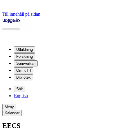
Till innehåll på sidan
Logga in
kth.se
Utbildning
Forskning
Samverkan
Om KTH
Bibliotek
Sök
English
Meny
Kalender
EECS