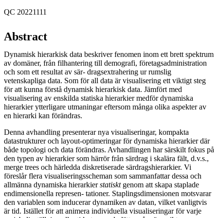
QC 20221111
Abstract
Dynamisk hierarkisk data beskriver fenomen inom ett brett spektrum
av domäner, från filhantering till demografi, företagsadministration
och som ett resultat av sär- dragsextrahering ur rumslig
vetenskapliga data. Som för all data är visualisering ett viktigt steg
för att kunna förstå dynamisk hierarkisk data. Jämfört med
visualisering av enskilda statiska hierarkier medför dynamiska
hierarkier ytterligare utmaningar eftersom många olika aspekter av
en hierarki kan förändras.
Denna avhandling presenterar nya visualiseringar, kompakta
datastrukturer och layout-optimeringar för dynamiska hierarkier där
både topologi och data förändras. Avhandlingen har särskilt fokus på
den typen av hierarkier som härrör från särdrag i skalära fält, d.v.s.,
merge trees och härledda diskretiserade särdragshierarkier. Vi
föreslår flera visualiseringsscheman som sammanfattar dessa och
allmänna dynamiska hierarkier
statiskt
genom att skapa staplade
endimensionella represen- tationer. Staplingsdimensionen motsvarar
den variablen som inducerar dynamiken av datan, vilket vanligtvis
är tid. Istället för att animera individuella visualiseringar för varje