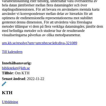
variabelinställning eller tidssteg, underlättar våra översikterna av
hela datan jämförelser mellan flera datamängder och över
staplingsdimensionen. För att bevara en användares mentala karta
använder vi korrespondenser mellan delar av hierarkin för att
optimera de endimensionella representationerna mot stabilitet
gentemot denna dimension. För att utvärdera våra föreslagna
metoder tillämpar vi dem på flera verkliga datamängder, jämför dem
med befintliga metoder och studerar hur de resulterande
visualiseringarna påverkas av olika metodparametrar.
urn.kb.se/resolve?urn=urn:nbn:se:kth:diva-321089
Till kalendern
Innehållsansvarig:
biblioteket@kth.se
Tillhör
: Om KTH
Senast ändrad
:
2022-11-22
KTH
Utbildning