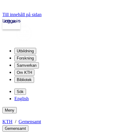
Till innehåll på sidan
Logga in
kth.se
Utbildning
Forskning
Samverkan
Om KTH
Bibliotek
Sök
English
Meny
KTH
Gemensamt
Gemensamt