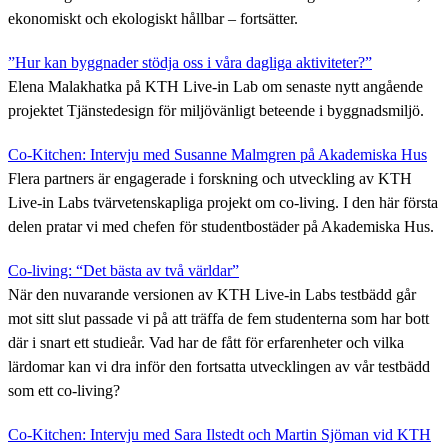
ekonomiskt och ekologiskt hållbar – fortsätter.
”Hur kan byggnader stödja oss i våra dagliga aktiviteter?”
Elena Malakhatka på KTH Live-in Lab om senaste nytt angående
projektet Tjänstedesign för miljövänligt beteende i byggnadsmiljö.
Co-Kitchen: Intervju med Susanne Malmgren på Akademiska Hus
Flera partners är engagerade i forskning och utveckling av KTH
Live-in Labs tvärvetenskapliga projekt om co-living. I den här första
delen pratar vi med chefen för studentbostäder på Akademiska Hus.
Co-living: “Det bästa av två världar”
När den nuvarande versionen av KTH Live-in Labs testbädd går
mot sitt slut passade vi på att träffa de fem studenterna som har bott
där i snart ett studieår. Vad har de fått för erfarenheter och vilka
lärdomar kan vi dra inför den fortsatta utvecklingen av vår testbädd
som ett co-living?
Co-Kitchen: Intervju med Sara Ilstedt och Martin Sjöman vid KTH