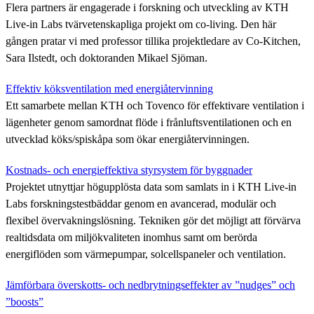
Flera partners är engagerade i forskning och utveckling av KTH
Live-in Labs tvärvetenskapliga projekt om co-living. Den här
gången pratar vi med professor tillika projektledare av Co-Kitchen,
Sara Ilstedt, och doktoranden Mikael Sjöman.
Effektiv köksventilation med energiåtervinning
Ett samarbete mellan KTH och Tovenco för effektivare ventilation i
lägenheter genom samordnat flöde i frånluftsventilationen och en
utvecklad köks/spiskåpa som ökar energiåtervinningen.
Kostnads- och energieffektiva styrsystem för byggnader
Projektet utnyttjar högupplösta data som samlats in i KTH Live-in
Labs forskningstestbäddar genom en avancerad, modulär och
flexibel övervakningslösning. Tekniken gör det möjligt att förvärva
realtidsdata om miljökvaliteten inomhus samt om berörda
energiflöden som värmepumpar, solcellspaneler och ventilation.
Jämförbara överskotts- och nedbrytningseffekter av ”nudges” och
”boosts”