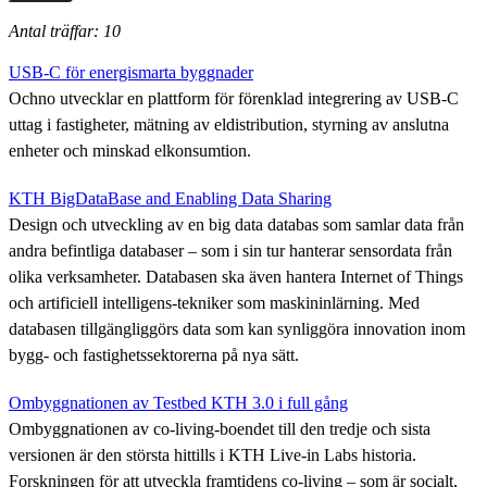
Antal träffar: 10
USB-C för energismarta byggnader
Ochno utvecklar en plattform för förenklad integrering av USB-C
uttag i fastigheter, mätning av eldistribution, styrning av anslutna
enheter och minskad elkonsumtion.
KTH BigDataBase and Enabling Data Sharing
Design och utveckling av en big data databas som samlar data från
andra befintliga databaser – som i sin tur hanterar sensordata från
olika verksamheter. Databasen ska även hantera Internet of Things
och artificiell intelligens-tekniker som maskininlärning. Med
databasen tillgängliggörs data som kan synliggöra innovation inom
bygg- och fastighetssektorerna på nya sätt.
Ombyggnationen av Testbed KTH 3.0 i full gång
Ombyggnationen av co-living-boendet till den tredje och sista
versionen är den största hittills i KTH Live-in Labs historia.
Forskningen för att utveckla framtidens co-living – som är socialt,