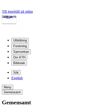
Till innehåll på sidan
Logga in
kth.se
Utbildning
Forskning
Samverkan
Om KTH
Bibliotek
Sök
English
Meny
Gemensamt
Gemensamt