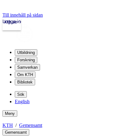
Till innehåll på sidan
Logga in
kth.se
Utbildning
Forskning
Samverkan
Om KTH
Bibliotek
Sök
English
Meny
KTH
Gemensamt
Gemensamt