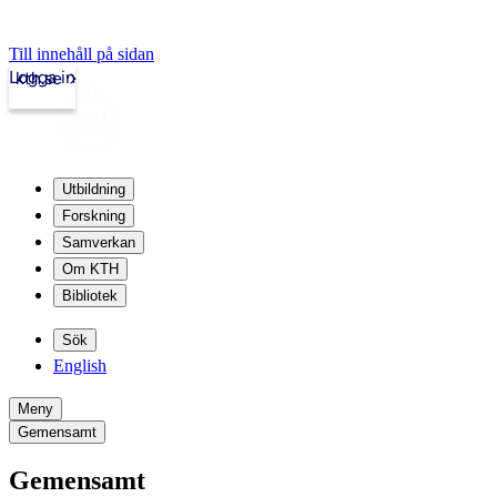
Till innehåll på sidan
Logga in
kth.se
Utbildning
Forskning
Samverkan
Om KTH
Bibliotek
Sök
English
Meny
Gemensamt
Gemensamt