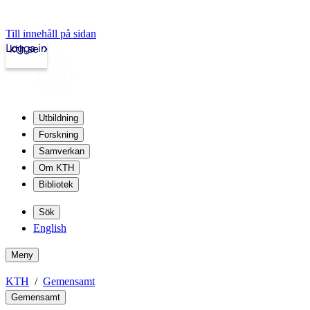
Till innehåll på sidan
Logga in
kth.se
Utbildning
Forskning
Samverkan
Om KTH
Bibliotek
Sök
English
Meny
KTH
Gemensamt
Gemensamt