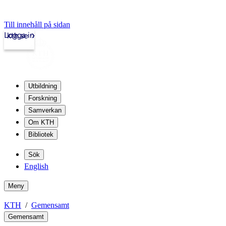
Till innehåll på sidan
Logga in
kth.se
Utbildning
Forskning
Samverkan
Om KTH
Bibliotek
Sök
English
Meny
KTH
Gemensamt
Gemensamt