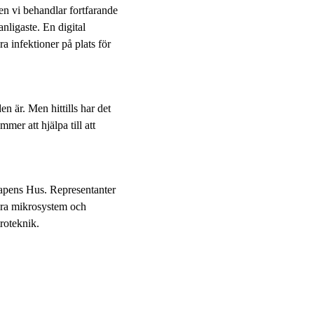
men vi behandlar fortfarande
nligaste. En digital
a infektioner på plats för
en är. Men hittills har det
er att hjälpa till att
apens Hus. Representanter
bara mikrosystem och
roteknik.