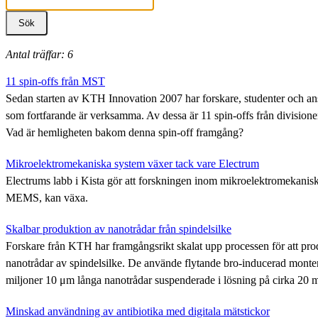
Antal träffar: 6
11 spin-offs från MST
Sedan starten av KTH Innovation 2007 har forskare, studenter och ans
som fortfarande är verksamma. Av dessa är 11 spin-offs från divisio
Vad är hemligheten bakom denna spin-off framgång?
Mikroelektromekaniska system växer tack vare Electrum
Electrums labb i Kista gör att forskningen inom mikroelektromekanisk
MEMS, kan växa.
Skalbar produktion av nanotrådar från spindelsilke
Forskare från KTH har framgångsrikt skalat upp processen för att pro
nanotrådar av spindelsilke. De använde flytande bro-inducerad monter
miljoner 10 μm långa nanotrådar suspenderade i lösning på cirka 20 m
Minskad användning av antibiotika med digitala mätstickor