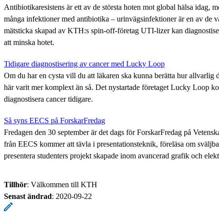
Antibiotikaresistens är ett av de största hoten mot global hälsa idag, 
många infektioner med antibiotika – urinvägsinfektioner är en av de va
mätsticka skapad av KTH:s spin-off-företag UTI-lizer kan diagnostiser
att minska hotet.
Tidigare diagnostisering av cancer med Lucky Loop
Om du har en cysta vill du att läkaren ska kunna berätta hur allvarlig d
här varit mer komplext än så. Det nystartade företaget Lucky Loop komm
diagnostisera cancer tidigare.
Så syns EECS på ForskarFredag
Fredagen den 30 september är det dags för ForskarFredag på Vetensk
från EECS kommer att tävla i presentationsteknik, föreläsa om svälj
presentera studenters projekt skapade inom avancerad grafik och elekt
Tillhör
: Välkommen till KTH
Senast ändrad
:
2020-09-22