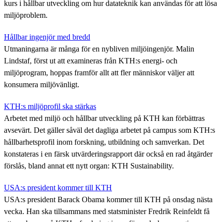
kurs i hållbar utveckling om hur datateknik kan användas för att lösa
miljöproblem.
Hållbar ingenjör med bredd
Utmaningarna är många för en nybliven miljöingenjör. Malin
Lindstaf, först ut att examineras från KTH:s energi- och
miljöprogram, hoppas framför allt att fler människor väljer att
konsumera miljövänligt.
KTH:s miljöprofil ska stärkas
Arbetet med miljö och hållbar utveckling på KTH kan förbättras
avsevärt. Det gäller såväl det dagliga arbetet på campus som KTH:s
hållbarhetsprofil inom forskning, utbildning och samverkan. Det
konstateras i en färsk utvärderingsrapport där också en rad åtgärder
förslås, bland annat ett nytt organ: KTH Sustainability.
USA:s president kommer till KTH
USA:s president Barack Obama kommer till KTH på onsdag nästa
vecka. Han ska tillsammans med statsminister Fredrik Reinfeldt få