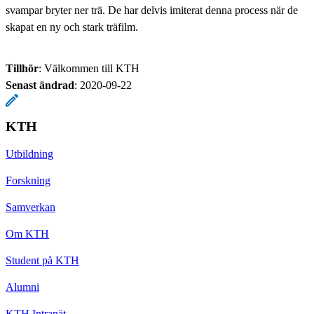
svampar bryter ner trä. De har delvis imiterat denna process när de
skapat en ny och stark träfilm.
Tillhör
: Välkommen till KTH
Senast ändrad
:
2020-09-22
KTH
Utbildning
Forskning
Samverkan
Om KTH
Student på KTH
Alumni
KTH Intranät