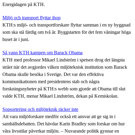
Energidagen på KTH.
Miljö och transport flyttar ihop
KTH:s miljö- och transportforskare flyttar samman i en ny byggnad
som ska stå färdig om två år. Byggstarten för det fem våningar höga
huset är i juni.
Så vann KTH kampen om Barack Obama
KTH med professor Mikael Lindström i spetsen drog det längsta
strået när det avgjordes vilken miljöteknisk institution som Barack
Obama skulle besöka i Sverige. Det var den effektiva
kommunikationen med presidentens stab och några
forskningsnyheter på KTH:s webb som gjorde att Obama till slut
valde KTH, menar Mikael Lindström, dekan på Kemiskolan.
Sopsortering och miljöteknik räcker inte
Att vara miljöforskare medför också ett ansvar att ge sig in i
samhällsdebatten. Det hävdar Karin Bradley som forskar om hur
våra livsstilar påverkar miljön. – Nuvarande politik gynnar en