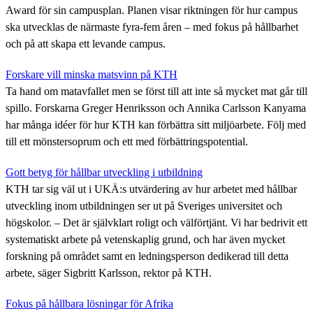
Award för sin campusplan. Planen visar riktningen för hur campus
ska utvecklas de närmaste fyra-fem åren – med fokus på hållbarhet
och på att skapa ett levande campus.
Forskare vill minska matsvinn på KTH
Ta hand om matavfallet men se först till att inte så mycket mat går till
spillo. Forskarna Greger Henriksson och Annika Carlsson Kanyama
har många idéer för hur KTH kan förbättra sitt miljöarbete. Följ med
till ett mönstersoprum och ett med förbättringspotential.
Gott betyg för hållbar utveckling i utbildning
KTH tar sig väl ut i UKÄ:s utvärdering av hur arbetet med hållbar
utveckling inom utbildningen ser ut på Sveriges universitet och
högskolor. – Det är självklart roligt och välförtjänt. Vi har bedrivit ett
systematiskt arbete på vetenskaplig grund, och har även mycket
forskning på området samt en ledningsperson dedikerad till detta
arbete, säger Sigbritt Karlsson, rektor på KTH.
Fokus på hållbara lösningar för Afrika