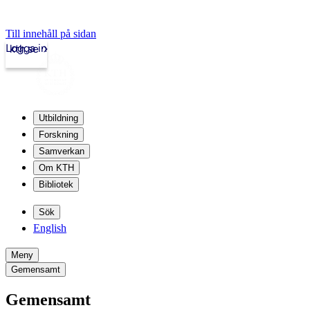
Till innehåll på sidan
Logga in
kth.se
Utbildning
Forskning
Samverkan
Om KTH
Bibliotek
Sök
English
Meny
Gemensamt
Gemensamt