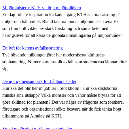
Miljöministern: KTH viktig i miljöpolitiken
En dag full av inspiration kickade i gång KTH:s stora satsning på
miljö- och hållbarhet. Bland talarna fanns miljöminister Lena Ek
som framhöll vikten av stark forskning och samarbete med
näringslivet för att klara de globala utmaningarna på miljöområdet.
Ett lyft för kårens avfallssortering
Två blivande miljöingenjörer har moderniserat kårhusets
sophantering. Numer sorteras allt avfall som studenterna lämnar efter
sig.
De gör gemensam sak för hållbara städer
Hur ska det blir fler miljöbilar i Stockholm? Hur ska stadsborna
minska sina utsläpp? Vilka mönster och vanor måste brytas för att
göra skillnad för planeten? Det var några av frågorna som forskare,
företagare och organisationer sökte besvara när de fick tänka högt
tillsammans på Aimday på KTH.
Smartare lösningar från unga studenter