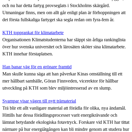
och nu har detta fartyg provseglats i Stockholms skärgård.
Utmaningar finns, men om allt går enligt plan är förhoppningen att
det första fullskaliga fartyget ska segla redan om fyra-fem år.
KTH topprankat för klimatarbete
Organisationen Klimatstudenterna har släppt sin årliga rankinglista
över hur svenska universitet och lärosäten sköter sina klimatarbete.
KTH innehar förstaplatsen.
Han banar väg för en grönare framtid
Man skulle kunna säga att han påverkar Kinas omställning till ett
mer hållbart samhälle, Göran Finnveden, vicerektor för hållbar
utveckling på KTH som blev miljöintresserad av en slump.
Svampar visar vägen till nytt trämaterial
Trä blir ett allt vanligare material att förädla för olika, nya ändamål.
Hittills har dessa förädlingsprocesser varit energikrävande och
lämnat betydande ekologiska fotavtryck. Forskare vid KTH har tittat
närmare på hur energiåtgången kan bli mindre genom att studera hur