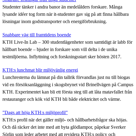
Studenter tänker i andra banor än medelålders forskare. Många
lysande idéer tog form när it-studenter gav sig på att finna hållbara
lösningar inom godstransporter och energiförbrukning.
Snabbare väg till framtidens boende
KTH Live-In Lab – 300 studentlägenheter som samtidigt är labb för
hållbart boende – bjuder in forskare som vill delta i de unika
testmiljöerna. Inflyttning och forskningsstart sker hösten 2017.
KTH:s lunchmat blir miljövänlig energi
Lunchresterna du lämnat på din tallrik förvandlas just nu till biogas
vid en försöksanläggning i skogsbrynet vid Brinellvägen på Campus
KTH. Experimentet kan bli ett första steg till att låta matavfallet från
restauranger och kök vid KTH bli både elektricitet och värme.
”Dags att höja KTH:s miljöprofil”
KTH:s profil när det gäller miljö- och hållbarhetsfrågor ska höjas.
Och då räcker det inte med att byta glödlampor, påpekar Sverker
Sörlin som leder arbetet med att revidera KTH:s policy och