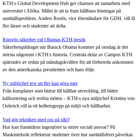
KTH:s Global Development Hub ger chansen att samarbeta med
universitet i Afrika. Målet är att ta fram hållbara lösningar på
samhällsproblem. Anders Rosén, vice föreståndare för GDH, vill få
fler lärare och studenter att delta.
Rigorös säkerhet vid Obamas KTH-besök
Säkerhetspådraget när Barack Obama kommer på onsdag är det
största någonsin i KTH:s historia. Centrala delar av Campus KTH
spärrades av redan på måndagskvällen för att förbereda ankomsten
av den amerikanska presidenten och hans följe.
Ny miljöchef tror att fler kan göra mer
Från kursplaner som bidrar till hållbar utveckling, till bättre
källsortering och resfria möten – KTH:s nya miljöchef Kristina von
Oelreich vill ta ett helhetsgrepp på miljö och hållbarhet.
Vad gör tekniken med oss på sikt?
Hur kan framtidens ingenjörer ta större socialt ansvar? På
Maskinteknik reflekterar studenter över hur samhällslivet påverkas