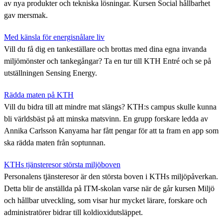
av nya produkter och tekniska lösningar. Kursen Social hållbarhet
gav mersmak.
Med känsla för energisnålare liv
Vill du få dig en tankeställare och brottas med dina egna invanda
miljömönster och tankegångar? Ta en tur till KTH Entré och se på
utställningen Sensing Energy.
Rädda maten på KTH
Vill du bidra till att mindre mat slängs? KTH:s campus skulle kunna
bli världsbäst på att minska matsvinn. En grupp forskare ledda av
Annika Carlsson Kanyama har fått pengar för att ta fram en app som
ska rädda maten från soptunnan.
KTHs tjänsteresor största miljöboven
Personalens tjänsteresor är den största boven i KTHs miljöpåverkan.
Detta blir de anställda på ITM-skolan varse när de går kursen Miljö
och hållbar utveckling, som visar hur mycket lärare, forskare och
administratörer bidrar till koldioxidutsläppet.