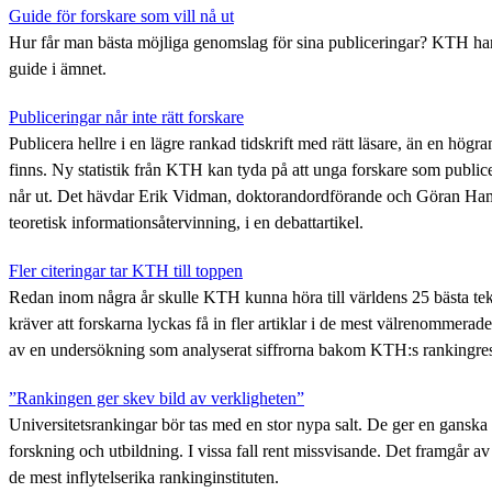
Guide för forskare som vill nå ut
Hur får man bästa möjliga genomslag för sina publiceringar? KTH har
guide i ämnet.
Publiceringar når inte rätt forskare
Publicera hellre i en lägre rankad tidskrift med rätt läsare, än en högr
finns. Ny statistik från KTH kan tyda på att unga forskare som publice
når ut. Det hävdar Erik Vidman, doktorandordförande och Göran Hamri
teoretisk informationsåtervinning, i en debattartikel.
Fler citeringar tar KTH till toppen
Redan inom några år skulle KTH kunna höra till världens 25 bästa tek
kräver att forskarna lyckas få in fler artiklar i de mest välrenommerade
av en undersökning som analyserat siffrorna bakom KTH:s rankingres
”Rankingen ger skev bild av verkligheten”
Universitetsrankingar bör tas med en stor nypa salt. De ger en ganska 
forskning och utbildning. I vissa fall rent missvisande. Det framgår a
de mest inflytelserika rankinginstituten.