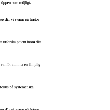
 öppen som möjligt.
p där vi svarar på frågor
ra utforska patent inom ditt
.
al för att hitta en lämplig
fokus på systematiska
p där vi svarar på frågor