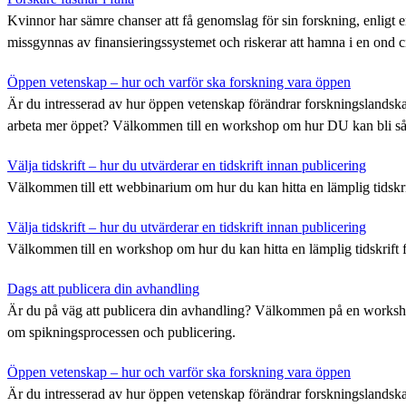
Kvinnor har sämre chanser att få genomslag för sin forskning, enligt
missgynnas av finansieringssystemet och riskerar att hamna i en ond ci
Öppen vetenskap – hur och varför ska forskning vara öppen
Är du intresserad av hur öppen vetenskap förändrar forskningslandska
arbeta mer öppet? Välkommen till en workshop om hur DU kan bli så
Välja tidskrift – hur du utvärderar en tidskrift innan publicering
Välkommen till ett webbinarium om hur du kan hitta en lämplig tidskrif
Välja tidskrift – hur du utvärderar en tidskrift innan publicering
Välkommen till en workshop om hur du kan hitta en lämplig tidskrift f
Dags att publicera din avhandling
Är du på väg att publicera din avhandling? Välkommen på en worksho
om spikningsprocessen och publicering.
Öppen vetenskap – hur och varför ska forskning vara öppen
Är du intresserad av hur öppen vetenskap förändrar forskningslandska