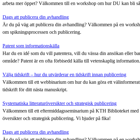
arbeta mer öppet? Välkommen till en workshop om hur DU kan bli så
Dags att publicera din avhandling
Är du på väg att publicera din avhandling? Välkommen på en worksho
om spikningsprocessen och publicering.
Patent som informationskälla
Har du en idé som du vill patentera, vill du vässa din ansökan eller ba
område? Patent är en ofta förbisedd källa till vetenskaplig information
Välja tidskrift – hur du utvärderar en tidskrift innan publicering
Välkommen till ett webbinarium om hur du kan göra ett välinformerat v
tidskrift för ditt nästa manuskript.
Systematiska litteraturöversikter och strategisk publicering
Välkommen till ett eftermiddagsseminarium på KTH Biblioteket med 
översikter och strategisk publicering. Vi bjuder på fika!
Dags att publicera din avhandling
Är du på väg att publicera din avhandling? Välkommen på en worksho