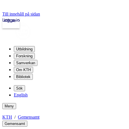
Till innehåll på sidan
Logga in
kth.se
Utbildning
Forskning
Samverkan
Om KTH
Bibliotek
Sök
English
Meny
KTH
Gemensamt
Gemensamt