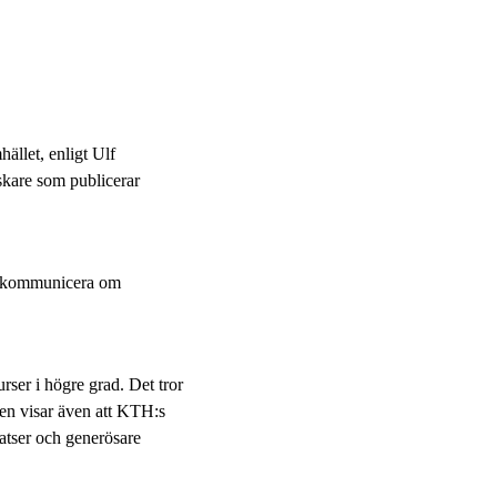
ället, enligt Ulf
rskare som publicerar
tt kommunicera om
rser i högre grad. Det tror
n visar även att KTH:s
platser och generösare