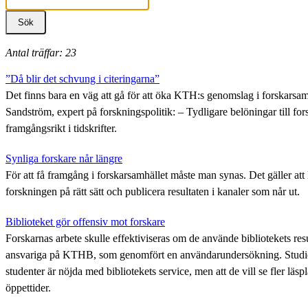
Antal träffar: 23
”Då blir det schvung i citeringarna”
Det finns bara en väg att gå för att öka KTH:s genomslag i forskarsamh
Sandström, expert på forskningspolitik: – Tydligare belöningar till fo
framgångsrikt i tidskrifter.
Synliga forskare når längre
För att få framgång i forskarsamhället måste man synas. Det gäller a
forskningen på rätt sätt och publicera resultaten i kanaler som når ut.
Biblioteket gör offensiv mot forskare
Forskarnas arbete skulle effektiviseras om de använde bibliotekets resu
ansvariga på KTHB, som genomfört en användarundersökning. Studie
studenter är nöjda med bibliotekets service, men att de vill se fler läs
öppettider.