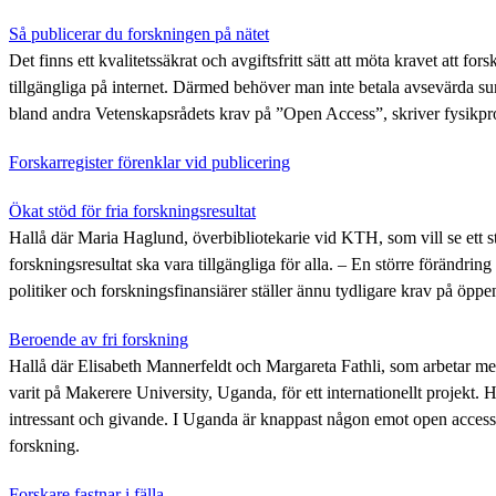
Så publicerar du forskningen på nätet
Det finns ett kvalitetssäkrat och avgiftsfritt sätt att möta kravet att fors
tillgängliga på internet. Därmed behöver man inte betala avsevärda su
bland andra Vetenskapsrådets krav på ”Open Access”, skriver fysik
Forskarregister förenklar vid publicering
Ökat stöd för fria forskningsresultat
Hallå där Maria Haglund, överbibliotekarie vid KTH, som vill se ett st
forskningsresultat ska vara tillgängliga för alla. – En större förändri
politiker och forskningsfinansiärer ställer ännu tydligare krav på öppe
Beroende av fri forskning
Hallå där Elisabeth Mannerfeldt och Margareta Fathli, som arbetar me
varit på Makerere University, Uganda, för ett internationellt projekt.
intressant och givande. I Uganda är knappast någon emot open access, 
forskning.
Forskare fastnar i fälla