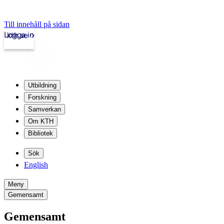
Till innehåll på sidan
Logga in
kth.se
Utbildning
Forskning
Samverkan
Om KTH
Bibliotek
Sök
English
Meny
Gemensamt
Gemensamt