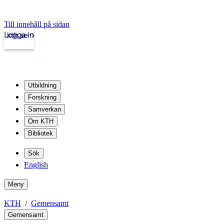
Till innehåll på sidan
Logga in
kth.se
Utbildning
Forskning
Samverkan
Om KTH
Bibliotek
Sök
English
Meny
KTH
Gemensamt
Gemensamt