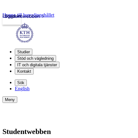
Hoppa till huvudinnehållet
Logga in
Studentwebben
Studier
Stöd och vägledning
IT och digitala tjänster
Kontakt
Sök
English
Meny
Studentwebben