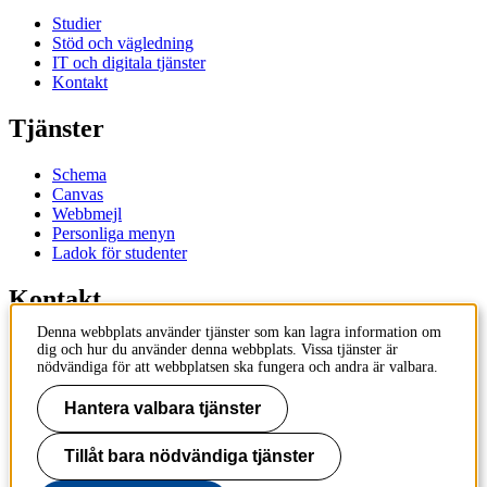
Studier
Stöd och vägledning
IT och digitala tjänster
Kontakt
Tjänster
Schema
Canvas
Webbmejl
Personliga menyn
Ladok för studenter
Kontakt
Denna webbplats använder tjänster som kan lagra information om
Kontakta utbildningsprogram
dig och hur du använder denna webbplats. Vissa tjänster är
Kontakta kurs
nödvändiga för att webbplatsen ska fungera och andra är valbara.
IT-support
KTH Entré
Hantera valbara tjänster
KTH Biblioteket
Tillåt bara nödvändiga tjänster
KTH
100 44 Stockholm