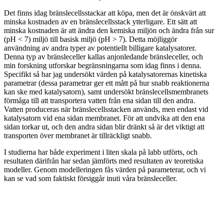
Det finns idag bränslecellsstackar att köpa, men det är önskvärt att
minska kostnaden av en bränslecellsstack ytterligare. Ett sätt att
minska kostnaden är att ändra den kemiska miljön och ändra från sur
(pH < 7) miljö till basisk miljö (pH > 7). Detta möjliggör
användning av andra typer av potentiellt billigare katalysatorer.
Denna typ av bränsleceller kallas anjonledande bränsleceller, och
min forskning utforskar begränsningarna som idag finns i denna.
Specifikt så har jag undersökt värden på katalysatorernas kinetiska
parametrar (dessa parametrar ger ett mått på hur snabb reaktionerna
kan ske med katalysatorn), samt undersökt bränslecellsmembranets
förmåga till att transportera vatten från ena sidan till den andra.
Vatten produceras när bränslecellsstacken används, men endast vid
katalysatorn vid ena sidan membranet. För att undvika att den ena
sidan torkar ut, och den andra sidan blir dränkt så är det viktigt att
transporten över membranet är tillräckligt snabb.
I studierna har både experiment i liten skala på labb utförts, och
resultaten därifrån har sedan jämförts med resultaten av teoretiska
modeller. Genom modelleringen fås värden på parameterar, och vi
kan se vad som faktiskt försiggår inuti våra bränsleceller.