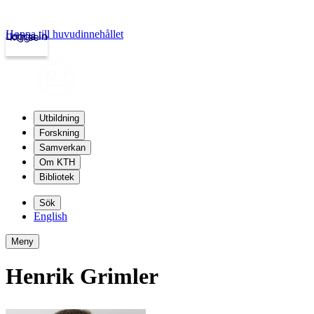
Hoppa till huvudinnehållet
Logga in
kth.se
Utbildning
Forskning
Samverkan
Om KTH
Bibliotek
Sök
English
Meny
Henrik Grimler