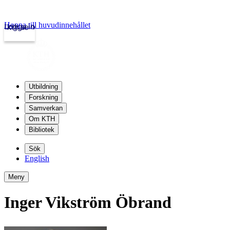
Hoppa till huvudinnehållet
Logga in
kth.se
Utbildning
Forskning
Samverkan
Om KTH
Bibliotek
Sök
English
Meny
Inger Vikström Öbrand