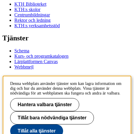
KTH Biblioteket
KTH:s skolor
Centrumbildningar
Rektor och ledning
KTH:s verksamhetsstöd
Tjänster
Schema
Kurs- och programkatalogen
Lärplattformen Canvas
Webbmejl
Kontakt
Denna webbplats använder tjänster som kan lagra information om
dig och hur du använder denna webbplats. Vissa tjänster är
KTH
nödvändiga för att webbplatsen ska fungera och andra är valbara.
100 44 Stockholm
+46 8 790 60 00
Hantera valbara tjänster
Kontakta KTH
Tillåt bara nödvändiga tjänster
Jobba på KTH
Press och media
Faktura och betalning KTH
Tillåt alla tjänster