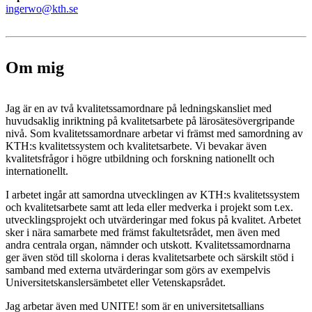
ingerwo@kth.se
Om mig
Jag är en av två kvalitetssamordnare på ledningskansliet med
huvudsaklig inriktning på kvalitetsarbete på lärosätesövergripande
nivå. Som kvalitetssamordnare arbetar vi främst med samordning av
KTH:s kvalitetssystem och kvalitetsarbete. Vi bevakar även
kvalitetsfrågor i högre utbildning och forskning nationellt och
internationellt.
I arbetet ingår att samordna utvecklingen av KTH:s kvalitetssystem
och kvalitetsarbete samt att leda eller medverka i projekt som t.ex.
utvecklingsprojekt och utvärderingar med fokus på kvalitet. Arbetet
sker i nära samarbete med främst fakultetsrådet, men även med
andra centrala organ, nämnder och utskott. Kvalitetssamordnarna
ger även stöd till skolorna i deras kvalitetsarbete och särskilt stöd i
samband med externa utvärderingar som görs av exempelvis
Universitetskanslersämbetet eller Vetenskapsrådet.
Jag arbetar även med UNITE! som är en universitetsallians