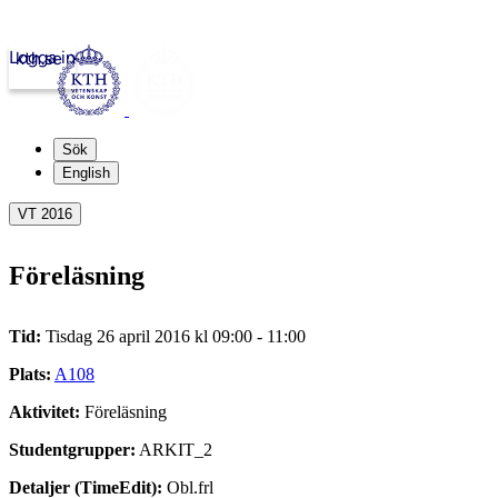
Logga in
kth.se
Sök
English
VT 2016
Föreläsning
Tid:
Tisdag 26 april 2016 kl 09:00 - 11:00
Plats:
A108
Aktivitet:
Föreläsning
Studentgrupper:
ARKIT_2
Detaljer (TimeEdit):
Obl.frl