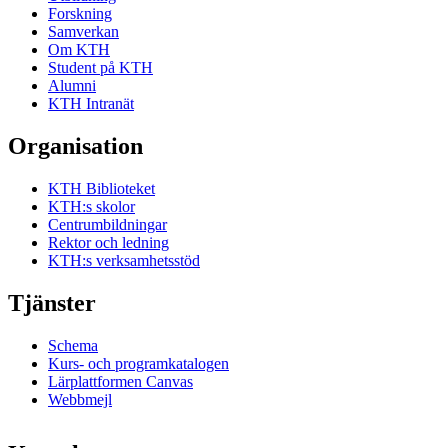
Forskning
Samverkan
Om KTH
Student på KTH
Alumni
KTH Intranät
Organisation
KTH Biblioteket
KTH:s skolor
Centrumbildningar
Rektor och ledning
KTH:s verksamhetsstöd
Tjänster
Schema
Kurs- och programkatalogen
Lärplattformen Canvas
Webbmejl