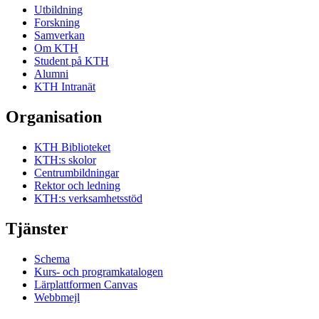
Utbildning
Forskning
Samverkan
Om KTH
Student på KTH
Alumni
KTH Intranät
Organisation
KTH Biblioteket
KTH:s skolor
Centrumbildningar
Rektor och ledning
KTH:s verksamhetsstöd
Tjänster
Schema
Kurs- och programkatalogen
Lärplattformen Canvas
Webbmejl