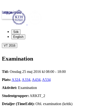
Logga in
kth.se
Sök
English
VT 2016
Examination
Tid:
Onsdag 25 maj 2016 kl 08:00 - 18:00
Plats:
A324
,
A334
,
A434
,
A534
Aktivitet:
Examination
Studentgrupper:
ARKIT_2
Detaljer (TimeEdit):
Obl. examination (kritik)