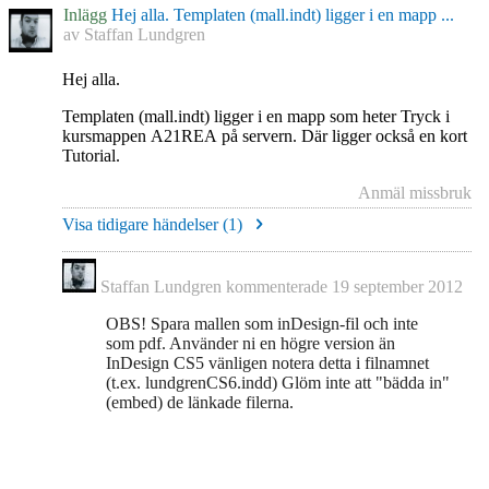
Inlägg
Hej alla. Templaten (mall.indt) ligger i en mapp ...
av
Staffan Lundgren
Hej alla.
Templaten (mall.indt) ligger i en mapp som heter Tryck i
kursmappen A21REA på servern. Där ligger också en kort
Tutorial.
Anmäl missbruk
Visa tidigare händelser (
1
)
Staffan Lundgren
kommenterade
19 september 2012
OBS! Spara mallen som inDesign-fil och inte
som pdf. Använder ni en högre version än
InDesign CS5 vänligen notera detta i filnamnet
(t.ex. lundgrenCS6.indd) Glöm inte att "bädda in"
(embed) de länkade filerna.