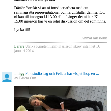
Därför föreslår vi att ni fortsätter arbeta med era
sammansatta representationer och färdigställer dem så gott
ni kan till imorgon kl 13.00 då ni hänger det ni har. Kl
15.00 imorgon har vi en rolig diskussion om det som finns.
Lycka till!
Anmäl missbruk
Lärare
Ulrika Knagenhielm-Karlsson
skrev inlägget
16
januari 2014
Inlägg
Fotostudio Jag och Felicia har vispat ihop en ...
av
Bisera Örn