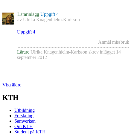
Lärarinlägg
Uppgift 4
av
Ulrika Knagenhielm-Karlsson
Uppgift 4
Anmäl missbruk
Lärare
Ulrika Knagenhielm-Karlsson
skrev inlägget
14
september 2012
Visa äldre
KTH
Utbildning
Forskning
Samverkan
Om KTH
Student på KTH