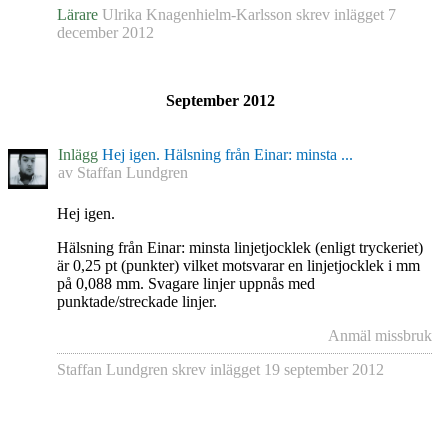
Lärare
Ulrika Knagenhielm-Karlsson
skrev inlägget
7
december 2012
September 2012
Inlägg
Hej igen. Hälsning från Einar: minsta ...
av
Staffan Lundgren
Hej igen.
Hälsning från Einar: minsta linjetjocklek (enligt tryckeriet)
är 0,25 pt (punkter) vilket motsvarar en linjetjocklek i mm
på 0,088 mm. Svagare linjer uppnås med
punktade/streckade linjer.
Anmäl missbruk
Staffan Lundgren
skrev inlägget
19 september 2012