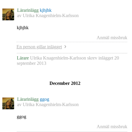
Lärarinlägg
kjhjhk
av
Ulrika Knagenhielm-Karlsson
kjhjhk
Anmäl missbruk
En person gillar inlägget
Lärare
Ulrika Knagenhielm-Karlsson
skrev inlägget
20
september 2013
December 2012
Lärarinlägg
ggog
av
Ulrika Knagenhielm-Karlsson
ggog
Anmäl missbruk