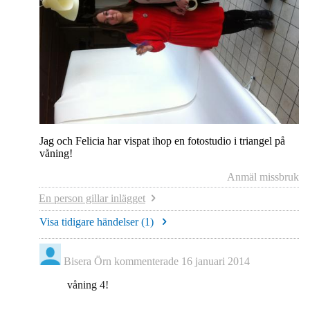
Jag och Felicia har vispat ihop en fotostudio i triangel på
våning!
Anmäl missbruk
En person gillar inlägget
Visa tidigare händelser (
1
)
Bisera Örn
kommenterade
16 januari 2014
våning 4!