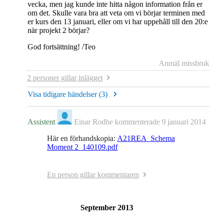
vecka, men jag kunde inte hitta någon information från er
om det. Skulle vara bra att veta om vi börjar terminen med
er kurs den 13 januari, eller om vi har uppehåll till den 20:e
när projekt 2 börjar?
God fortsättning! /Teo
Anmäl missbruk
2 personer gillar inlägget
Visa tidigare händelser (
3
)
Assistent
Einar Rodhe
kommenterade
9 januari 2014
Här en förhandskopia:
A21REA_Schema
Moment 2_140109.pdf
En person gillar kommentaren
September 2013