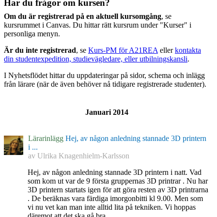
Har du frågor om kursen?
Om du är registrerad på en aktuell kursomgång
, se
kursrummet i Canvas. Du hittar rätt kursrum under "Kurser" i
personliga menyn.
Är du inte registrerad
, se
Kurs-PM för A21REA
eller
kontakta
din studentexpedition, studievägledare, eller utbilningskansli
.
I Nyhetsflödet hittar du uppdateringar på sidor, schema och inlägg
från lärare (när de även behöver nå tidigare registrerade studenter).
Januari 2014
Lärarinlägg
Hej, av någon anledning stannade 3D printern
i ...
av
Ulrika Knagenhielm-Karlsson
Hej, av någon anledning stannade 3D printern i natt. Vad
som kom ut var de 9 första gruppernas 3D printrar . Nu har
3D printern startats igen för att göra resten av 3D printrarna
. De beräknas vara färdiga imorgonbitti kl 9.00. Men som
vi nu vet kan man inte alltid lita på tekniken. Vi hoppas
däremot att det ska gå bra.