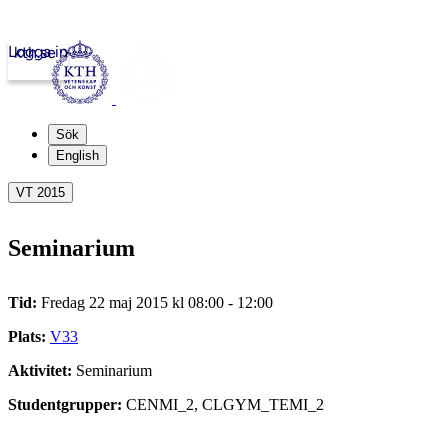
Logga in
kth.se
Sök
English
VT 2015
Seminarium
Tid:
Fredag 22 maj 2015 kl 08:00 - 12:00
Plats:
V33
Aktivitet:
Seminarium
Studentgrupper:
CENMI_2, CLGYM_TEMI_2