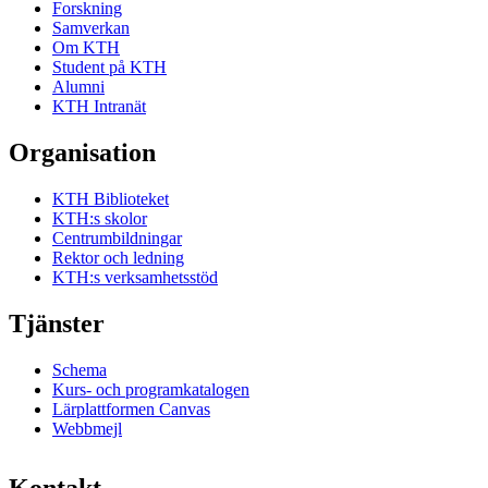
Forskning
Samverkan
Om KTH
Student på KTH
Alumni
KTH Intranät
Organisation
KTH Biblioteket
KTH:s skolor
Centrumbildningar
Rektor och ledning
KTH:s verksamhetsstöd
Tjänster
Schema
Kurs- och programkatalogen
Lärplattformen Canvas
Webbmejl
Kontakt