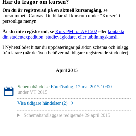
Har du frågor om kursen?
Om du är registrerad på en aktuell kursomgång
, se
kursrummet i Canvas. Du hittar rätt kursrum under "Kurser" i
personliga menyn.
Är du inte registrerad
, se
Kurs-PM för AE1502
eller
kontakta
din studentexpedition, studievägledare, eller utbilningskansli
.
I Nyhetsflödet hittar du uppdateringar på sidor, schema och inlägg
från lärare (när de även behöver nå tidigare registrerade studenter).
April 2015
Schemahändelse
Föreläsning, 12 maj 2015 10:00
under
VT 2015
Visa tidigare händelser (
2
)
Schemahandläggare redigerade
29 april 2015