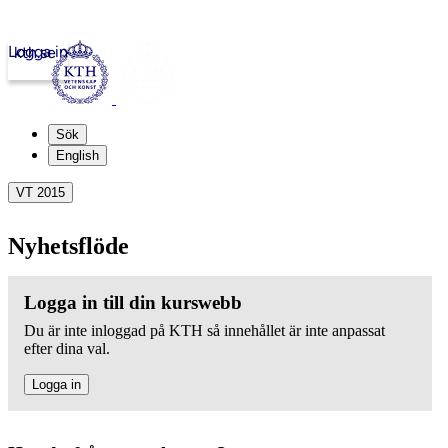
Logga in
kth.se
Sök
English
VT 2015
Nyhetsflöde
Logga in till din kurswebb
Du är inte inloggad på KTH så innehållet är inte anpassat
efter dina val.
Logga in