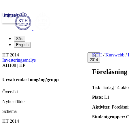
Logga in
kth.se
Sök
English
HT 2014
KTH
/
Kurswebb
/
HT
Investeringsanalys
2014
AI1108 | HP
Föreläsning
Urval: endast omgång/grupp
Tid:
Tisdag 14 okto
Översikt
Plats:
L1
Nyhetsflöde
Aktivitet:
Föreläsn
Schema
Studentgrupper:
C
HT 2014