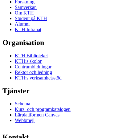
Forskning
Samverkan
Om KTH
Student på KTH
Alumni
KTH Intranät
Organisation
KTH Biblioteket
KTH:s skolor
Centrumbildningar
Rektor och ledning
KTH:s verksamhetsstöd
Tjänster
Schema
Kurs- och programkatalogen
Lärplattformen Canvas
Webbmejl
Kontakt