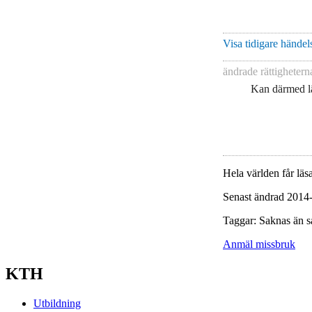
Visa tidigare händels
ändrade rättigheter
Kan därmed lä
Hela världen får läsa
Senast ändrad 2014
Taggar: Saknas än s
Anmäl missbruk
KTH
Utbildning