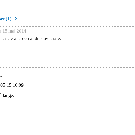
er (
1
)
na
15 maj 2014
sas av alla och ändras av lärare.
.
-05-15 16:09
å länge.