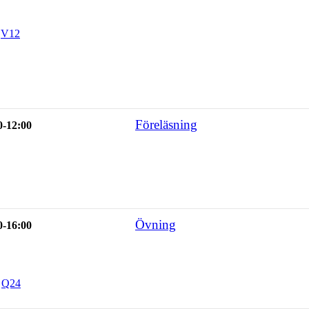
,
V12
Föreläsning
0-12:00
Övning
0-16:00
,
Q24