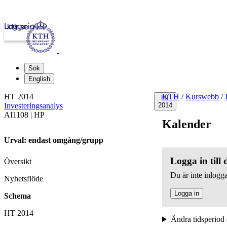
Logga in
kth.se
Sök
English
HT 2014
KTH
/
Kurswebb
/
HT
Investeringsanalys
2014
AI1108 | HP
Kalender
Urval: endast omgång/grupp
Logga in till
Översikt
Du är inte inlogga
Nyhetsflöde
Logga in
Schema
HT 2014
Ändra tidsperiod 