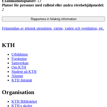
Examinationsplatser:
13
Platser för personer med rullstol eller andra rörelsehjälpmedel:
2
Rapportera in felaktig information
Felanmälan av teknisk utrustning, värme, vatten och ventilation, etc.
KTH
Utbildning
Forskning
Samverkan
Om KTH
Student på KTH
Alumni
KTH Intranät
Organisation
KTH Biblioteket
KTH:s skolor