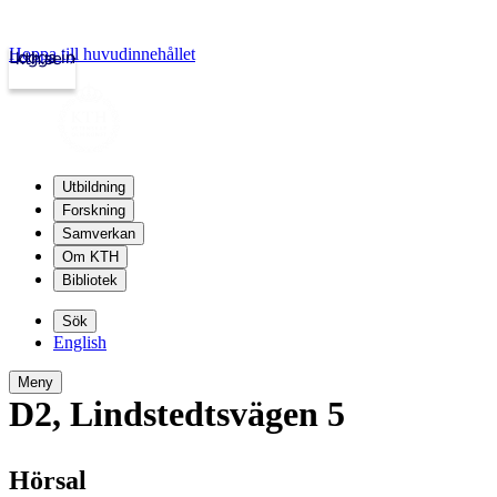
Hoppa till huvudinnehållet
Logga in
kth.se
Utbildning
Forskning
Samverkan
Om KTH
Bibliotek
Sök
English
Meny
D2
,
Lindstedtsvägen 5
Hörsal