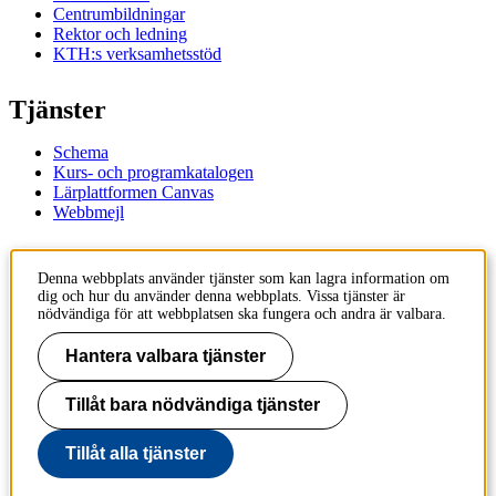
Centrumbildningar
Rektor och ledning
KTH:s verksamhetsstöd
Tjänster
Schema
Kurs- och programkatalogen
Lärplattformen Canvas
Webbmejl
Kontakt
Denna webbplats använder tjänster som kan lagra information om
dig och hur du använder denna webbplats. Vissa tjänster är
KTH
nödvändiga för att webbplatsen ska fungera och andra är valbara.
100 44 Stockholm
+46 8 790 60 00
Hantera valbara tjänster
Kontakta KTH
Tillåt bara nödvändiga tjänster
Jobba på KTH
Press och media
Faktura och betalning KTH
Tillåt alla tjänster
Om KTH:s webbplatser
Tillgänglighetsredogörelse