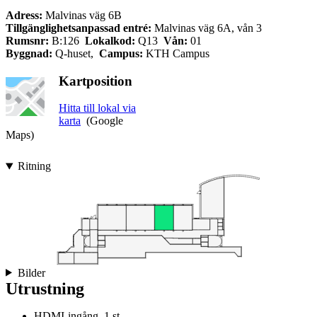
Adress:
Malvinas väg 6B
Tillgänglighetsanpassad entré:
Malvinas väg 6A, vån 3
Rumsnr:
B:126
Lokalkod:
Q13
Vån:
01
Byggnad:
Q-huset,
Campus:
KTH Campus
Kartposition
Hitta till lokal via
karta
(Google
Maps)
Ritning
Bilder
Utrustning
HDMI-ingång, 1 st