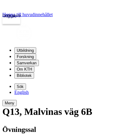
Hoppa till huvudinnehållet
Logga in
kth.se
Utbildning
Forskning
Samverkan
Om KTH
Bibliotek
Sök
English
Meny
Q13
,
Malvinas väg 6B
Övningssal