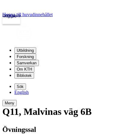
Hoppa till huvudinnehållet
Logga in
kth.se
Utbildning
Forskning
Samverkan
Om KTH
Bibliotek
Sök
English
Meny
Q11
,
Malvinas väg 6B
Övningssal