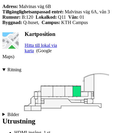
Adress:
Malvinas väg 6B
Tillgänglighetsanpassad entré:
Malvinas väg 6A, vån 3
Rumsnr:
B:120
Lokalkod:
Q11
Vån:
01
Byggnad:
Q-huset,
Campus:
KTH Campus
Kartposition
Hitta till lokal via
karta
(Google
Maps)
Ritning
Bilder
Utrustning
HDMI-ingång, 1 st