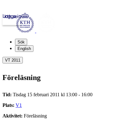
Logga in
kth.se
Sök
English
VT 2011
Föreläsning
Tid:
Tisdag 15 februari 2011 kl 13:00 - 16:00
Plats:
V1
Aktivitet:
Föreläsning