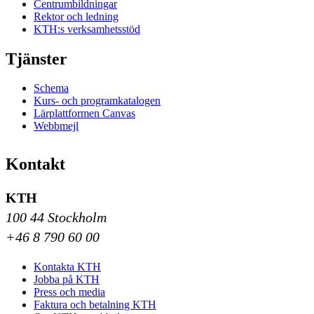
Centrumbildningar
Rektor och ledning
KTH:s verksamhetsstöd
Tjänster
Schema
Kurs- och programkatalogen
Lärplattformen Canvas
Webbmejl
Kontakt
KTH
100 44 Stockholm
+46 8 790 60 00
Kontakta KTH
Jobba på KTH
Press och media
Faktura och betalning KTH