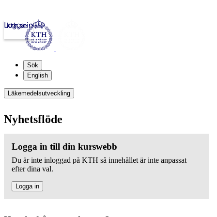
Logga in
kth.se
Sök
English
Läkemedelsutveckling
Nyhetsflöde
Logga in till din kurswebb
Du är inte inloggad på KTH så innehållet är inte anpassat
efter dina val.
Logga in