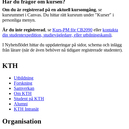
Har du frågor om kursen?
Om du är registrerad på en aktuell kursomgång
, se
kursrummet i Canvas. Du hittar rätt kursrum under "Kurser" i
personliga menyn.
Är du inte registrerad
, se
Kurs-PM för CB2090
eller
kontakta
din studentexpedition, studievägledare, eller utbilningskansli
.
I Nyhetsflödet hittar du uppdateringar på sidor, schema och inlägg
från lärare (när de även behöver nå tidigare registrerade studenter).
KTH
Utbildning
Forskning
Samverkan
Om KTH
Student på KTH
Alumni
KTH Intranät
Organisation