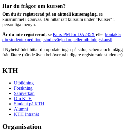
Har du frågor om kursen?
Om du är registrerad på en aktuell kursomgång
, se
kursrummet i Canvas. Du hittar rätt kursrum under "Kurser" i
personliga menyn.
Är du inte registrerad
, se
Kurs-PM för DA235X
eller
kontakta
din studentexpedition, studievägledare, eller utbilningskansli
.
I Nyhetsflödet hittar du uppdateringar på sidor, schema och inlägg
från lärare (när de även behöver nå tidigare registrerade studenter).
KTH
Utbildning
Forskning
Samverkan
Om KTH
Student på KTH
Alumni
KTH Intranät
Organisation