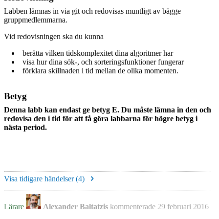
Labben lämnas in
via git
och redovisas muntligt av bägge
gruppmedlemmarna.
Vid redovisningen ska du kunna
berätta vilken tidskomplexitet dina algoritmer har
visa hur dina sök-, och sorteringsfunktioner fungerar
förklara skillnaden i tid mellan de olika momenten.
Betyg
Denna labb kan endast ge betyg E. Du måste lämna in den och
redovisa den i tid för att få göra labbarna för högre betyg i
nästa period.
Visa tidigare händelser (
4
)
Lärare
Alexander Baltatzis
kommenterade
29 februari 2016