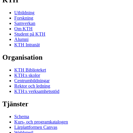
KTH
Utbildning
Forskning
Samverkan
Om KTH
Student på KTH
Alumni
KTH Intranät
Organisation
KTH Biblioteket
KTH:s skolor
Centrumbildningar
Rektor och ledning
KTH:s verksamhetsstöd
Tjänster
Schema
Kurs- och programkatalogen
Lärplattformen Canvas
Webbmejl