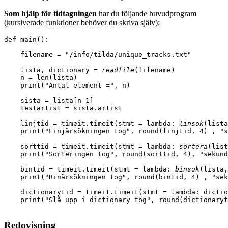
Som hjälp för tidtagningen
har du följande huvudprogram
(kursiverade funktioner behöver du skriva själv):
def main():

    filename = "/info/tilda/unique_tracks.txt"

    lista, dictionary = 
readfile
(filename)

    n = len(lista)

    print("Antal element =", n)

    sista = lista[n-1]

    testartist = sista.artist

    linjtid = timeit.timeit(stmt = lambda: 
linsok
(lista
    print("Linjärsökningen tog", round(linjtid, 4) , "s
    sorttid = timeit.timeit(stmt = lambda: 
sortera
(list
    print("Sorteringen tog", round(sorttid, 4), "sekund
    bintid = timeit.timeit(stmt = lambda: 
binsok
(lista,
    print("Binärsökningen tog", round(bintid, 4) , "sek
    dictionarytid = timeit.timeit(stmt = lambda: dictio
Redovisning