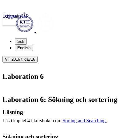
Logga in
kth.se
Sök
English
VT 2016 tildav16
Laboration 6
Laboration 6: Sökning och sortering
Läsning
Läs i kapitel 4 i kursboken om
Sorting and Searching
,
Sökning och sortering