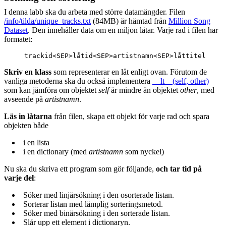
I denna labb ska du arbeta med större datamängder. Filen
/info/tilda/unique_tracks.txt
(84MB) är hämtad från
Million Song
Dataset
. Den innehåller data om en miljon låtar. Varje rad i filen har
formatet:
Skriv en klass
som representerar en låt enligt ovan. Förutom de
vanliga metoderna ska du också implementera
__lt__(self, other)
som kan jämföra om objektet
self
är mindre än objektet
other
, med
avseende på
artistnamn
.
Läs in låtarna
från filen, skapa ett objekt för varje rad och spara
objekten både
i en lista
i en dictionary (med
artistnamn
som nyckel)
Nu ska du skriva ett program som gör följande,
och tar tid på
varje del
:
Söker med linjärsökning i den osorterade listan.
Sorterar listan med lämplig sorteringsmetod.
Söker med binärsökning i den sorterade listan.
Slår upp ett element i dictionaryn.