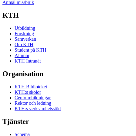
Anmäl missbruk
KTH
Utbildning
Forskning
Samverkan
Om KTH
Student på KTH
Alumni
KTH Intranät
Organisation
KTH Biblioteket
KTH:s skolor
Centrumbildningar
Rektor och ledning
KTH:s verksamhetsstöd
Tjänster
Schema