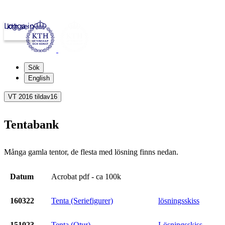
Logga in
kth.se
Sök
English
VT 2016 tildav16
Tentabank
Många gamla tentor, de flesta med lösning finns nedan.
Datum
Acrobat pdf - ca 100k
160322
Tenta (Seriefigurer)
lösningsskiss
151023
Tenta (Otur)
Lösningsskiss