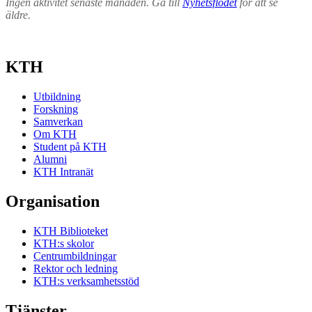
Ingen aktivitet senaste månaden. Gå till
Nyhetsflödet
för att se
äldre.
KTH
Utbildning
Forskning
Samverkan
Om KTH
Student på KTH
Alumni
KTH Intranät
Organisation
KTH Biblioteket
KTH:s skolor
Centrumbildningar
Rektor och ledning
KTH:s verksamhetsstöd
Tjänster