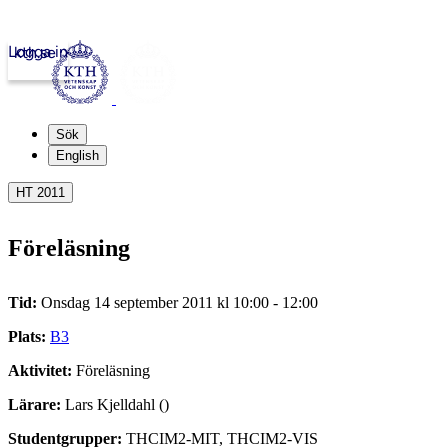
Logga in
kth.se
Sök
English
HT 2011
Föreläsning
Tid:
Onsdag 14 september 2011 kl 10:00 - 12:00
Plats:
B3
Aktivitet:
Föreläsning
Lärare:
Lars Kjelldahl ()
Studentgrupper:
THCIM2-MIT, THCIM2-VIS