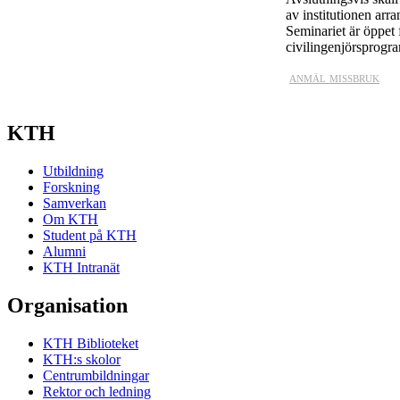
av institutionen ar
Seminariet är öppet f
civilingenjörsprogr
anmäl missbruk
KTH
Utbildning
Forskning
Samverkan
Om KTH
Student på KTH
Alumni
KTH Intranät
Organisation
KTH Biblioteket
KTH:s skolor
Centrumbildningar
Rektor och ledning