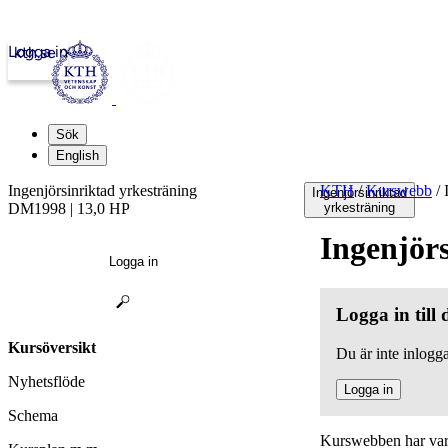
Logga in
kth.se
Sök
English
Ingenjörsinriktad yrkesträning
KTH
/
Kurswebb
/
I
Ingenjörsinriktad
DM1998 | 13,0 HP
yrkesträning
Ingenjör
Logga in
Logga in till
Kursöversikt
Du är inte inlogga
Nyhetsflöde
Logga in
Schema
Kurswebben har varit