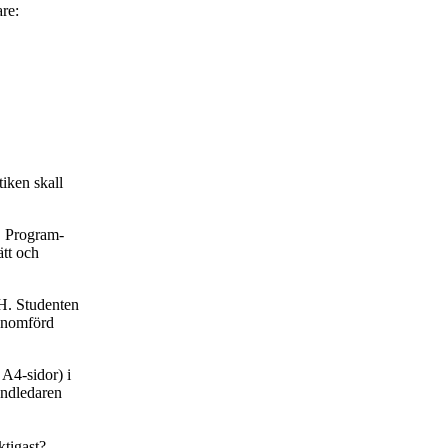
are:
iken skall
t. Program-
ätt och
TH. Studenten
genomförd
A4-sidor) i
andledaren
ktigast?