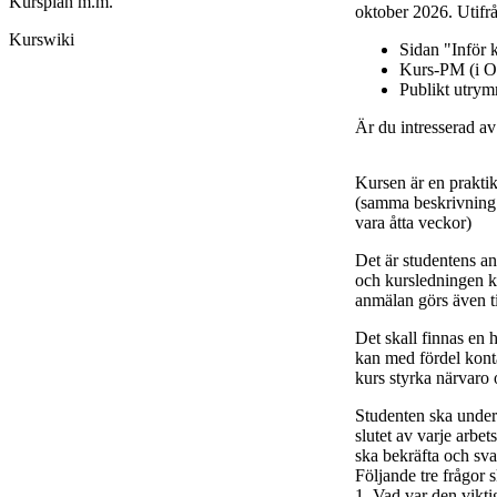
Kursplan m.m.
oktober 2026. Utifrå
Kurswiki
Sidan "Inför 
Kurs-PM (i O
Publikt utry
Är du intresserad a
Kursen är en praktik
(samma beskrivning 
vara åtta veckor)
Det är studentens ans
och kursledningen ka
anmälan görs även ti
Det skall finnas en
kan med fördel kont
kurs styrka närvaro
Studenten ska under
slutet av varje arbe
ska bekräfta och sv
Följande tre frågor 
1. Vad var den vikti