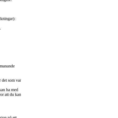
ckningar):
.
utmanande
r det som var
 kan ha med
ror att du kan
sion på ett