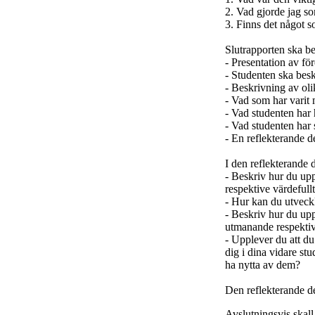
2. Vad gjorde jag s
3. Finns det något s
Slutrapporten ska be
- Presentation av för
- Studenten ska besk
- Beskrivning av ol
- Vad som har varit 
- Vad studenten har 
- Vad studenten har s
- En reflekterande de
I den reflekterande 
- Beskriv hur du up
respektive värdefull
- Hur kan du utveck
- Beskriv hur du upp
utmanande respektiv
- Upplever du att d
dig i dina vidare stu
ha nytta av dem?
Den reflekterande de
Avslutningsvis skall