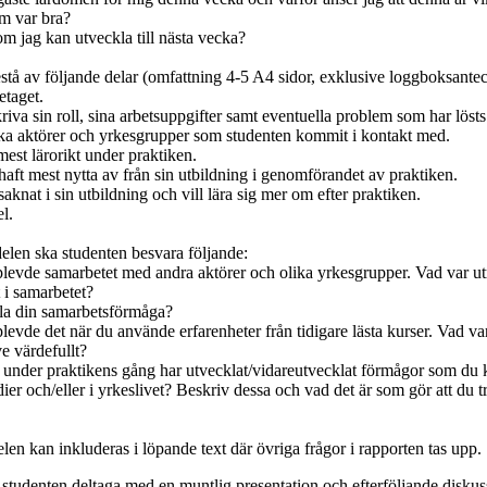
om var bra?
om jag kan utveckla till nästa vecka?
stå av följande delar (omfattning 4-5 A4 sidor, exklusive loggboksante
etaget.
riva sin roll, sina arbetsuppgifter samt eventuella problem som har lösts
ika aktörer och yrkesgrupper som studenten kommit i kontakt med.
mest lärorikt under praktiken.
haft mest nytta av från sin utbildning i genomförandet av praktiken.
aknat i sin utbildning och vill lära sig mer om efter praktiken.
l.
delen ska studenten besvara följande:
plevde samarbetet med andra aktörer och olika yrkesgrupper. Vad var 
t i samarbetet?
la din samarbetsförmåga?
levde det när du använde erfarenheter från tidigare lästa kurser. Vad va
e värdefullt?
u under praktikens gång har utvecklat/vidareutvecklat förmågor som du
dier och/eller i yrkeslivet? Beskriv dessa och vad det är som gör att du t
len kan inkluderas i löpande text där övriga frågor i rapporten tas upp.
 studenten deltaga med en muntlig presentation och efterföljande diskus