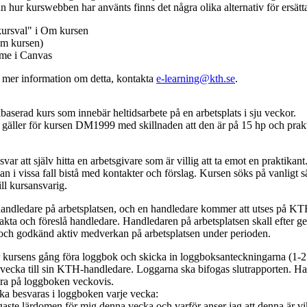
n hur kurswebben har använts finns det några olika alternativ för ersätt
kursval" i Om kursen
m kursen)
mme i Canvas
v mer information om detta, kontakta
e-learning@kth.se
.
baserad kurs som innebär heltidsarbete på en arbetsplats i sju veckor.
gäller för kursen DM1999 med skillnaden att den är på 15 hp och prakt
var att själv hitta en arbetsgivare som är villig att ta emot en praktikan
n i vissa fall bistå med kontakter och förslag. Kursen söks på vanligt s
ll kursansvarig.
 handledare på arbetsplatsen, och en handledare kommer att utses på K
akta och föreslå handledare. Handledaren på arbetsplatsen skall efter 
 och godkänd aktiv medverkan på arbetsplatsen under perioden.
 kursens gång föra loggbok och skicka in loggboksanteckningarna (1-2 
tsvecka till sin KTH-handledare. Loggarna ska bifogas slutrapporten. H
ara på loggboken veckovis.
ska besvaras i loggboken varje vecka:
gaste lärdomen för mig denna vecka och varför anser jag att denna är vi