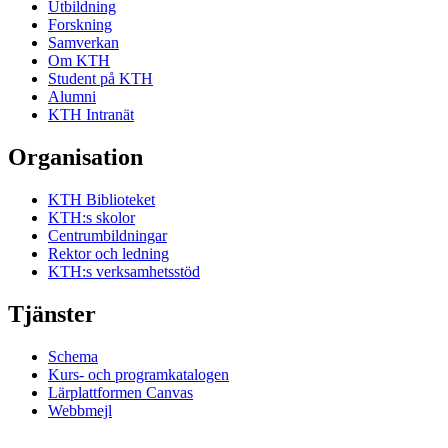
Utbildning
Forskning
Samverkan
Om KTH
Student på KTH
Alumni
KTH Intranät
Organisation
KTH Biblioteket
KTH:s skolor
Centrumbildningar
Rektor och ledning
KTH:s verksamhetsstöd
Tjänster
Schema
Kurs- och programkatalogen
Lärplattformen Canvas
Webbmejl