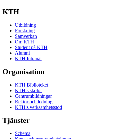
KTH
Utbildning
Forskning
Samverkan
Om KTH
Student på KTH
Alumni
KTH Intranät
Organisation
KTH Biblioteket
KTH:s skolor
Centrumbildningar
Rektor och ledning
KTH:s verksamhetsstöd
Tjänster
Schema
Kurs- och programkatalogen