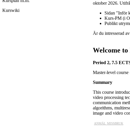
Kursplan m.m.
oktober 2026. Utifrå
Kurswiki
Sidan "Inför 
Kurs-PM (i O
Publikt utry
Är du intresserad a
Welcome to 
Period 2, 7.5 ECTS
Master-level course
Summary
This course introduc
video processing te
communication metho
algorithms, multire
image and video co
anmäl missbruk