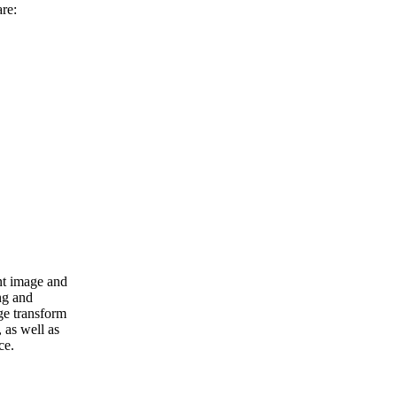
are:
ent image and
ng and
ge transform
 as well as
ce.