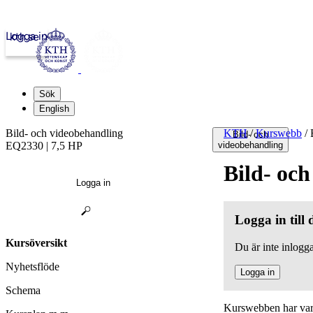
Logga in
kth.se
Sök
English
Bild- och videobehandling
KTH
/
Kurswebb
/
B
Bild- och
EQ2330 | 7,5 HP
videobehandling
Bild- oc
Logga in
Logga in till
Kursöversikt
Du är inte inlogga
Nyhetsflöde
Logga in
Schema
Kurswebben har varit