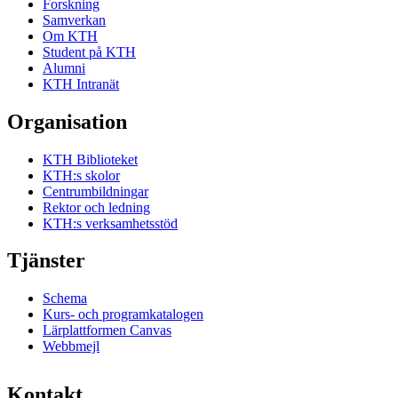
Forskning
Samverkan
Om KTH
Student på KTH
Alumni
KTH Intranät
Organisation
KTH Biblioteket
KTH:s skolor
Centrumbildningar
Rektor och ledning
KTH:s verksamhetsstöd
Tjänster
Schema
Kurs- och programkatalogen
Lärplattformen Canvas
Webbmejl
Kontakt