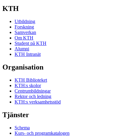
KTH
Utbildning
Forskning
Samverkan
Om KTH
Student på KTH
Alumni
KTH Intranät
Organisation
KTH Biblioteket
KTH:s skolor
Centrumbildningar
Rektor och ledning
KTH:s verksamhetsstöd
Tjänster
Schema
Kurs- och programkatalogen