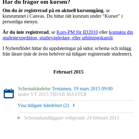
Har du frågor om kursen?
Om du är registrerad på en aktuell kursomgång
, se
kursrummet i Canvas. Du hittar rätt kursrum under "Kurser" i
personliga menyn.
Är du inte registrerad
, se
Kurs-PM för ID2010
eller
kontakta din
studentexpedition, studievägledare, eller utbilningskansli
.
I Nyhetsflödet hittar du uppdateringar på sidor, schema och inlägg
från lärare (när de även behöver nå tidigare registrerade studenter).
Februari 2015
Schemahändelse
Tentamen, 19 mars 2015 09:00
under
VT 2015 TIDAB MASTER
Visa tidigare händelser (
2
)
Schemahandläggare redigerade
24 februari 2015