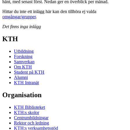
hänt, med senast först. Nedan ger en överblick per månad.
Hittar du inte ett inlägg här kan den tillhöra ej valda
omgångar/grupper
.
Det finns inga inlägg
KTH
Utbildning
Forskning
Samverkan
Om KTH
Student på KTH
Alumni
KTH Intranät
Organisation
KTH Biblioteket
KTH:s skolor
Centrumbildningar
Rektor och ledning
KTH:s verksamhetsstöd