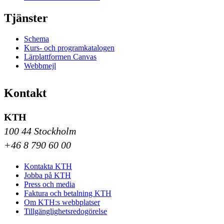
Tjänster
Schema
Kurs- och programkatalogen
Lärplattformen Canvas
Webbmejl
Kontakt
KTH
100 44 Stockholm
+46 8 790 60 00
Kontakta KTH
Jobba på KTH
Press och media
Faktura och betalning KTH
Om KTH:s webbplatser
Tillgänglighetsredogörelse