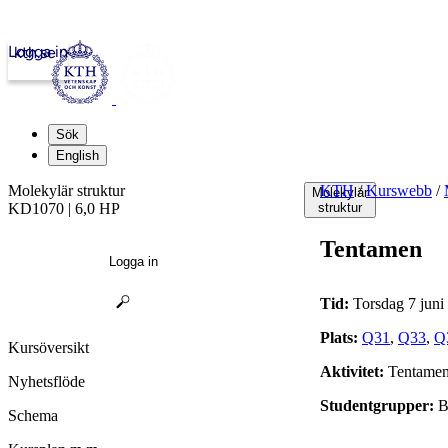
Logga in
kth.se
Sök
English
Molekylär struktur
KTH
/
Kurswebb
/
Molekylär
KD1070 | 6,0 HP
struktur
Tentamen
Logga in
Tid:
Torsdag 7 juni
Plats:
Q31
,
Q33
,
Q
Kursöversikt
Aktivitet:
Tentame
Nyhetsflöde
Studentgrupper:
B
Schema