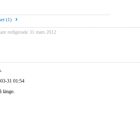
er (
1
)
re redigerade
31 mars 2012
.
-03-31 01:54
å länge.