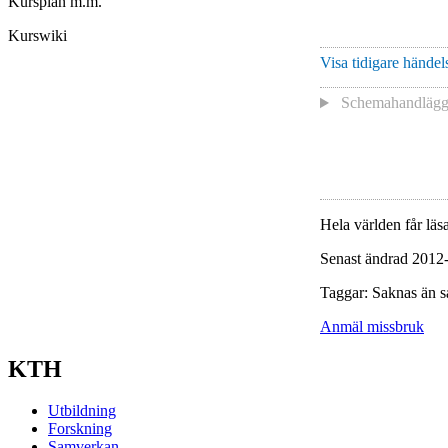
Kursplan m.m.
Kurswiki
Visa tidigare händels
Schemahandlägga
Hela världen får läsa
Senast ändrad 2012
Taggar: Saknas än s
Anmäl missbruk
KTH
Utbildning
Forskning
Samverkan