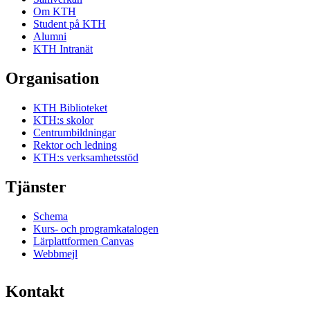
Om KTH
Student på KTH
Alumni
KTH Intranät
Organisation
KTH Biblioteket
KTH:s skolor
Centrumbildningar
Rektor och ledning
KTH:s verksamhetsstöd
Tjänster
Schema
Kurs- och programkatalogen
Lärplattformen Canvas
Webbmejl
Kontakt