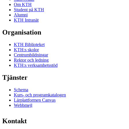
Om KTH
Student på KTH
Alumni
KTH Intranät
Organisation
KTH Biblioteket
KTH:s skolor
Centrumbildningar
Rektor och ledning
KTH:s verksamhetsstöd
Tjänster
Schema
Kurs- och programkatalogen
Lärplattformen Canvas
Webbmejl
Kontakt